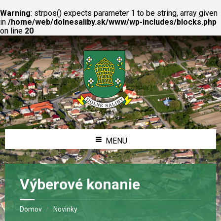
Warning
: strpos() expects parameter 1 to be string, array given
in
/home/web/dolnesaliby.sk/www/wp-includes/blocks.php
on line
20
MENU
Výberové konanie
Domov
Novinky