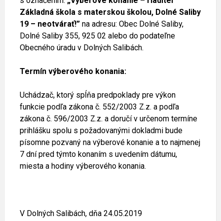
s označením:
„Výberové konanie – riaditeľ
Základná škola s materskou školou, Dolné Saliby
19 – neotvárať!”
na adresu: Obec Dolné Saliby,
Dolné Saliby 355, 925 02 alebo do podateľne
Obecného úradu v Dolných Salibách.
Termín výberového konania:
Uchádzač, ktorý spĺňa predpoklady pre výkon
funkcie podľa zákona č. 552/2003 Z.z. a podľa
zákona č. 596/2003 Z.z. a doručí v určenom termíne
prihlášku spolu s požadovanými dokladmi bude
písomne pozvaný na výberové konanie a to najmenej
7 dní pred týmto konaním s uvedením dátumu,
miesta a hodiny výberového konania.
V Dolných Salibách, dňa 24.05.2019