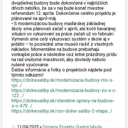
dvojdielnej budovy bude dokončená v najbližších
dňoch natoľko, že sa v nej bude konať miestne
referendum 12. apríla. Dokončenie celého projektu je
plánované na apríl-máj.
• S modernizáciou budovy maďarskej základnej
školy sme plánovali začať v apríli, ale kvôli havarijnej
situácii vo vykurovaní sa práce začali už vo februári.
Vymenili sme celý vykurovací systém v škole aj v
jedálni – to posledné sme museli riešiť z vlastných
nákladov. Momentálne na budove prebiehajú
vonkajšie práce a následne cez letné prázdniny prídu
na rad vnútorné miestnosti, aby dovtedy nebolo
rušené vyučovanie.
Ďalšie informácie a fotky o projektoch nájdete pod
týmito odkazmi!
https://dolnesaliby.sk/modernizacia-budovy-ms-s-
vjs…/
https://dolnesaliby.sk/modernizacia-budovy-zs-s-c-
122…/
https://dolnesaliby.sk/stavebne-upravy-na-budove-
s-c-479…/
https://dolnesaliby.sk/cov-dolne-saliby-2-etapa…/
11/04/2025
v
Oznamy
,
Projekty
,
Úradná tabuľa
,