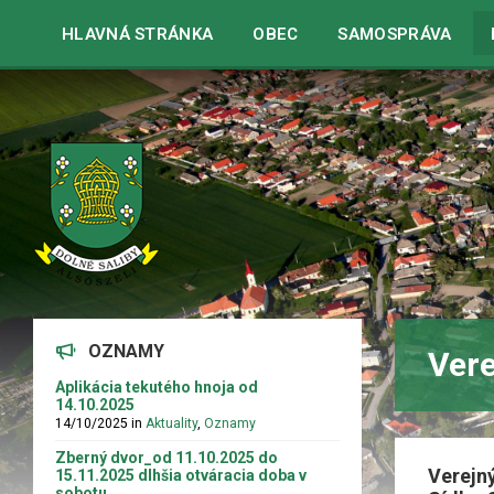
Warning
: strpos() expects parameter 1 to be string, array given 
HLAVNÁ STRÁNKA
OBEC
SAMOSPRÁVA
OZNAMY
Vere
Aplikácia tekutého hnoja od
14.10.2025
14/10/2025
in
Aktuality
,
Oznamy
Zberný dvor_od 11.10.2025 do
Verejný
15.11.2025 dlhšia otváracia doba v
sobotu