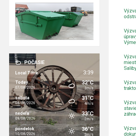
Výzva
odstr
Výzva
úprav
Výmen
Výzva
miest
POČASIE
Salib
3:39
Local Time
32°C
Výzva
Today
trakt
07/08/2026
3m/s
31°C
sobota
Výzva
08/08/2026
4m/s
stavi
33°C
nedeľa
záhra
09/08/2026
2m/s
Výzva
36°C
pondelok
dokum
10/08/2026
2m/s