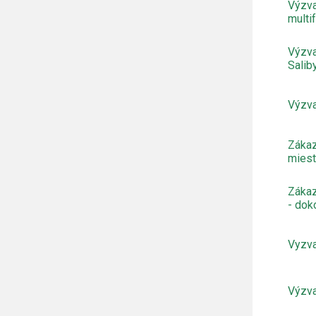
Výzva
multi
Výzva
Salib
Výzva
Zákaz
miest
Zákaz
- dok
Vyzva
Výzva