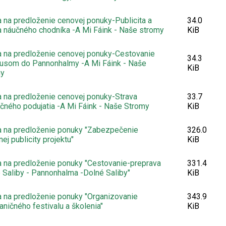
 na predloženie cenovej ponuky-Publicita a
34.0
a náučného chodníka -A Mi Fáink - Naše stromy
KiB
 na predloženie cenovej ponuky-Cestovanie
34.3
usom do Pannonhalmy -A Mi Fáink - Naše
KiB
my
 na predloženie cenovej ponuky-Strava
33.7
čného podujatia -A Mi Fáink - Naše Stromy
KiB
 na predloženie ponuky "Zabezpečenie
326.0
nej publicity projektu"
KiB
 na predloženie ponuky "Cestovanie-preprava
331.4
 Saliby - Pannonhalma -Dolné Saliby"
KiB
 na predloženie ponuky "Organizovanie
343.9
aničného festivalu a školenia"
KiB