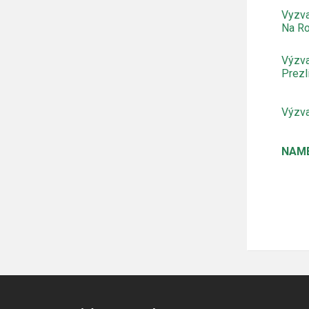
Vyzva
Na R
Výzva
Prezl
Výzva
NAM