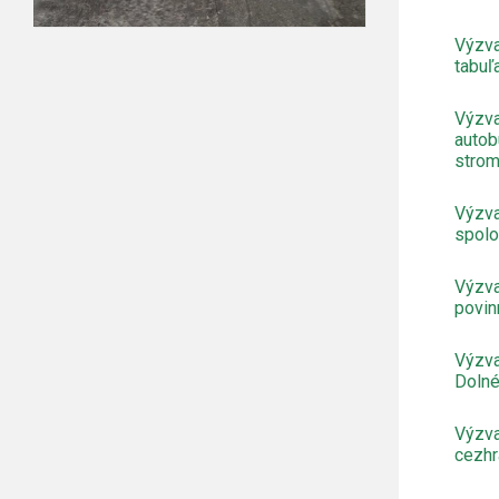
Výzva
tabuľ
Výzva
autob
stro
Výzva
spolo
Výzva
povin
Výzva
Dolné
Výzva
cezhr