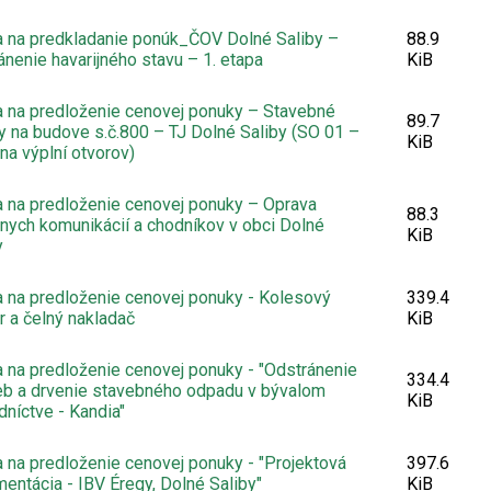
 na predkladanie ponúk_ČOV Dolné Saliby –
88.9
ánenie havarijného stavu – 1. etapa
KiB
 na predloženie cenovej ponuky – Stavebné
89.7
y na budove s.č.800 – TJ Dolné Saliby (SO 01 –
KiB
a výplní otvorov)
 na predloženie cenovej ponuky – Oprava
88.3
nych komunikácií a chodníkov v obci Dolné
KiB
y
 na predloženie cenovej ponuky - Kolesový
339.4
or a čelný nakladač
KiB
 na predloženie cenovej ponuky - "Odstránenie
334.4
eb a drvenie stavebného odpadu v bývalom
KiB
dníctve - Kandia"
 na predloženie cenovej ponuky - "Projektová
397.6
entácia - IBV Éregy, Dolné Saliby"
KiB