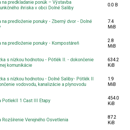
 na predkladanie ponúk – Výstavba
0.0 B
funkčného ihriska v obci Dolné Saliby
 na predloženie ponuky - Zberný dvor - Dolné
7.4
y
MiB
2.8
 na predloženie ponuky - Kompostáreň
MiB
ka s nízkou hodnotou - Pótlék II. - dokončenie
634.2
nej komunikácie
KiB
ka s nízkou hodnotou - Dolné Saliby- Pótlék II
1.9
ončenie vodovodu, kanalizácie a plynovodu
MiB
454.0
 PotlekII 1 Cast III Etapy
KiB
87.2
 Rozšírenie Verejného Osvetlenia
KiB