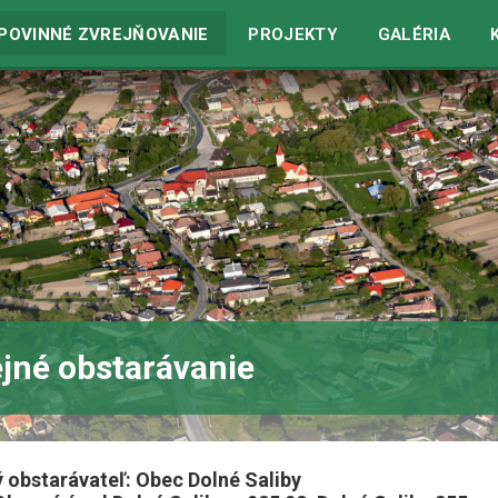
in
/home/web/dolnesaliby.sk/www/wp-includes/blocks.php
o
POVINNÉ ZVREJŇOVANIE
PROJEKTY
GALÉRIA
jné obstarávanie
 obstarávateľ: Obec Dolné Saliby