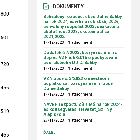
DOKUMENTY
800
Schválený rozpočet obce Dolné Saliby
na rok 2024, návrh na rok 2025, 2026,
schválený rozpočet 2023, očakávaná
skutočnosť 2023, skutočnosť za
2021,2022
601
14/12/2023
1 attachment
Dodatok č 7/2023, ktorým sa mení a
dopĺňa VZN č. 5/2015 o poskytovaní
soc. služieb v DD D. Saliby
720
14/12/2023
1 attachment
VZN obce č. 3/2023 o miestnom
poplatku za rozvoj na území obce
456
Dolné Saliby
14/12/2023
1 attachment
NÁVRH rozpočtu ZŠ s MŠ na rok 2024-
es költségvetési tervezet_SzTNy
519
Alapiskola
27/11/2023
1 attachment
ĎALEJ
465