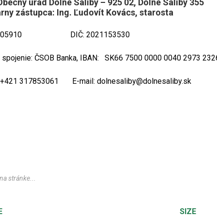
Obecný úrad Dolné Saliby – 925 02, Dolné Saliby 355
rny zástupca: Ing. Ľudovít Kovács, starosta
00305910 DIČ: 2021153530
 spojenie: ČSOB Banka, IBAN: SK66 7500 0000 0040 2973 232
: +421 317853061 E-mail: dolnesaliby@dolnesaliby.sk
E
SIZE