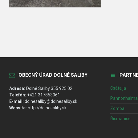
OBECNÝ ÚRAD DOLNÉ SALIBY
PARTNE
Csátalja
Adresa:
Dolné Saliby 355 925 02
Telefón:
+421 317853061
Pannonhalma
E-mail:
dolnesaliby@dolnesaliby.sk
Website:
http://dolnesaliby.sk
Zomba
Řícmanice