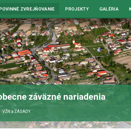
in
/home/web/dolnesaliby.sk/www/wp-includes/blocks.php
o
POVINNÉ ZVREJŇOVANIE
PROJEKTY
GALÉRIA
obecne záväzné nariadenia
VZN a ZÁSADY