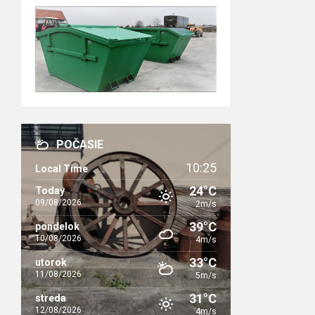
POČASIE
10:25
Local Time
24°C
Today
09/08/2026
2m/s
39°C
pondelok
10/08/2026
4m/s
33°C
utorok
11/08/2026
5m/s
31°C
streda
12/08/2026
4m/s