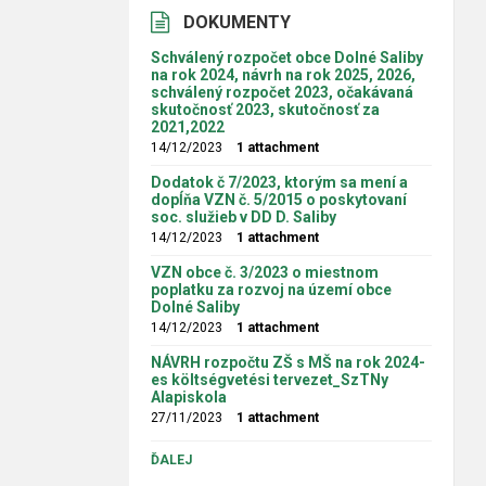
DOKUMENTY
Schválený rozpočet obce Dolné Saliby
na rok 2024, návrh na rok 2025, 2026,
schválený rozpočet 2023, očakávaná
skutočnosť 2023, skutočnosť za
2021,2022
14/12/2023
1 attachment
Dodatok č 7/2023, ktorým sa mení a
dopĺňa VZN č. 5/2015 o poskytovaní
soc. služieb v DD D. Saliby
14/12/2023
1 attachment
VZN obce č. 3/2023 o miestnom
poplatku za rozvoj na území obce
Dolné Saliby
14/12/2023
1 attachment
NÁVRH rozpočtu ZŠ s MŠ na rok 2024-
es költségvetési tervezet_SzTNy
Alapiskola
27/11/2023
1 attachment
ĎALEJ