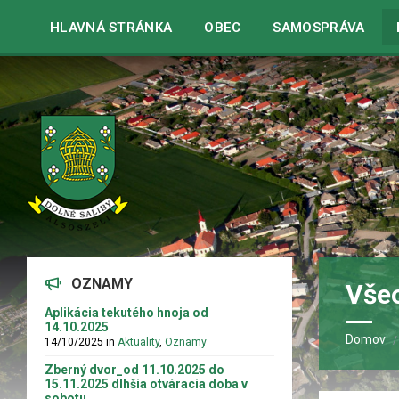
Warning
: strpos() expects parameter 1 to be string, array given 
HLAVNÁ STRÁNKA
OBEC
SAMOSPRÁVA
OZNAMY
Vše
Aplikácia tekutého hnoja od
14.10.2025
Domov
14/10/2025
in
Aktuality
,
Oznamy
Zberný dvor_od 11.10.2025 do
15.11.2025 dlhšia otváracia doba v
sobotu