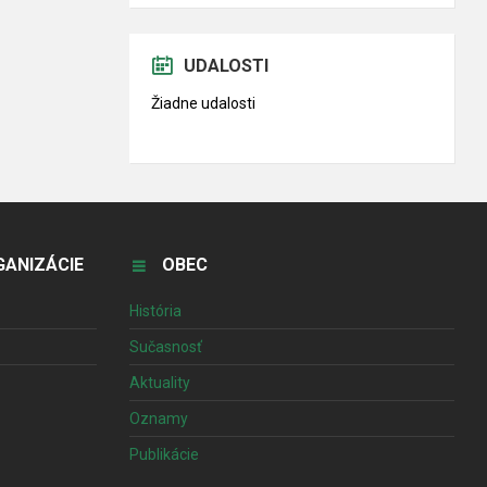
UDALOSTI
Žiadne udalosti
ANIZÁCIE
OBEC
História
Sučasnosť
Aktuality
Oznamy
Publikácie