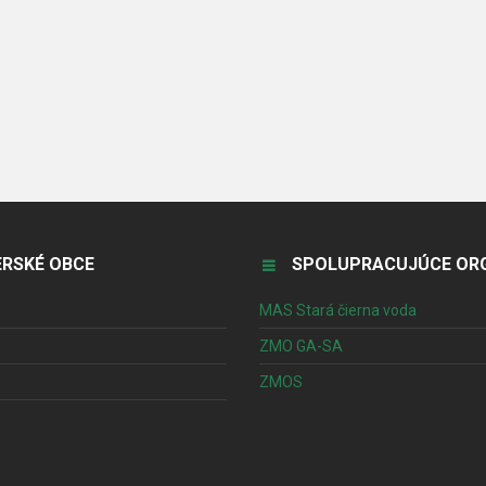
RSKÉ OBCE
SPOLUPRACUJÚCE ORG
MAS Stará čierna voda
ZMO GA-SA
ZMOS