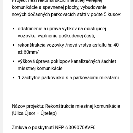
Projekt rieši rekonštrukciu miestnej verejnej
komunikácie a spevnenej plochy, vybudovanie
nových dočasných parkovacích státí v počte 5 kusov:
odstránenie a úprava výtlkov na existujúcej
vozovke, vyplnenie poškodenej časti,
rekonštrukcia vozovky /nová vrstva asfaltu hr. 40
až 60mm/
výšková úprava poklopov kanalizačných šachiet
miestnej komunikácie
1 záchytné parkovisko s 5 parkovacími miestami
.
Názov projektu: Rekonštrukcia miestnej komunikácie
(Ulica Újsor – Újtelep)
Zmluva o poskytnutí NFP č.309070AVF6