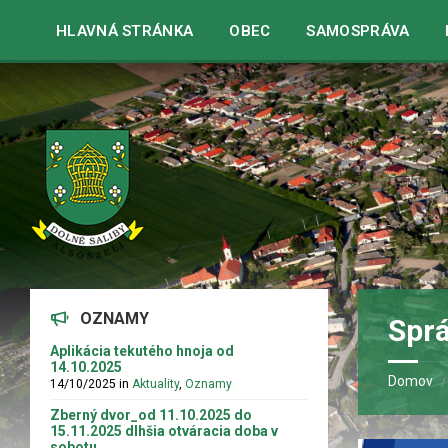
Warning
: strpos() expects parameter 1 to be string, array given 
HLAVNÁ STRÁNKA
OBEC
SAMOSPRÁVA
OZNAMY
Spr
Aplikácia tekutého hnoja od
14.10.2025
Domov
14/10/2025
in
Aktuality
,
Oznamy
Zberný dvor_od 11.10.2025 do
15.11.2025 dlhšia otváracia doba v
sobotu