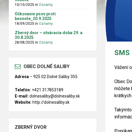
10/10/2025
in
Oznamy
Očkovanie psov proti
besnote_20.9.2025
18/09/2025
in
Oznamy
Zberný dvor – otváracia doba 29. a
30.8.2025
28/08/2025
in
Oznamy
SMS 
OBEC DOLNÉ SALIBY
Vážení o
Adresa
–
925 02 Dolné Saliby 355
Obec Do
môžete b
Telefón:
+421 317853189
krátkych
E-mail:
dolnesaliby@dolnesaliby.sk
Website:
http://dolnesaliby.sk
Takýmto 
informác
ZBERNÝ DVOR
Ponúkam