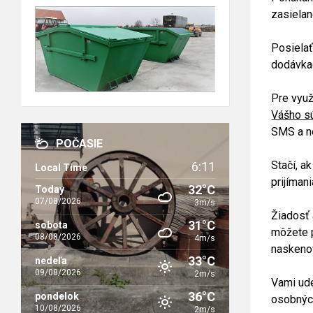
zasielan
Posielať
dodávkac
Pre využ
Vášho sú
SMS a n
POČASIE
Stačí, a
6:11
Local Time
prijíman
32°C
Today
07/08/2026
3m/s
Žiadosť 
31°C
sobota
môžete 
08/08/2026
4m/s
naskenov
33°C
nedeľa
09/08/2026
2m/s
Vami ude
36°C
pondelok
osobnýc
10/08/2026
2m/s