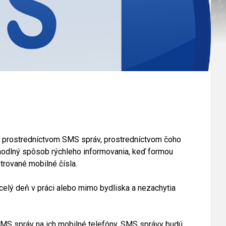
a prostredníctvom SMS správ, prostredníctvom čoho
hodlný spôsob rýchleho informovania, keď formou
trované mobilné čísla.
elý deň v práci alebo mimo bydliska a nezachytia
S správ na ich mobilné telefóny. SMS správy budú