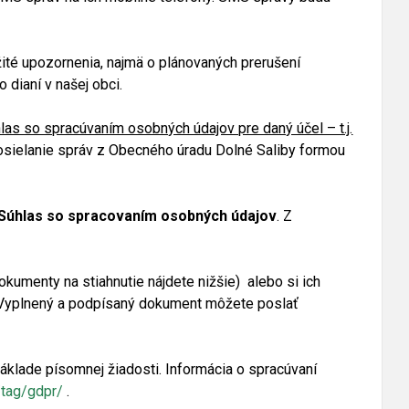
ité upozornenia, najmä o plánovaných prerušení
o dianí v našej obci.
las so spracúvaním osobných údajov pre daný účel – t.j.
posielanie správ z Obecného úradu Dolné Saliby formou
Súhlas so spracovaním osobných údajov
. Z
kumenty na stiahnutie nájdete nižšie) alebo si ich
 Vyplnený a podpísaný dokument môžete poslať
klade písomnej žiadosti. Informácia o spracúvaní
k/tag/gdpr/
.