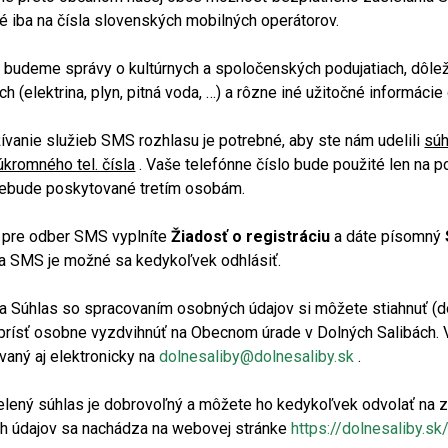
é iba na čísla slovenských mobilných operátorov.
 budeme správy o kultúrnych a spoločenských podujatiach, dôlež
h (elektrina, plyn, pitná voda, …) a rôzne iné užitočné informácie 
ívanie služieb SMS rozhlasu je potrebné, aby ste nám udelili
súh
kromného tel. čísla
. Vaše telefónne číslo bude použité len na 
ebude poskytované tretím osobám.
k pre odber SMS vyplníte
Žiadosť o registráciu
a dáte písomný
ia SMS je možné sa kedykoľvek odhlásiť.
a Súhlas so spracovaním osobných údajov si môžete stiahnuť (do
prísť osobne vyzdvihnúť na Obecnom úrade v Dolných Salibách.
aný aj elektronicky na
dolnesaliby@dolnesaliby.sk
.
lený súhlas je dobrovoľný a môžete ho kedykoľvek odvolať na zá
h údajov sa nachádza na webovej stránke
https://dolnesaliby.s