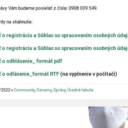
ávy Vám budeme posielať z čísla: 0908 039 549.
y na stiahnutie:
ť o registráciu a Súhlas so spracovaním osobných úda
ť o registráciu a Súhlas so spracovaním osobných úda
ť o odhlásenie_ formát pdf
ť o odlásenie_formát RTF
(na vyplnenie v počítači)
/2022
v
Community
,
Oznamy
,
Správy
,
Úradná tabuľa