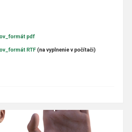
jov_formát pdf
jov_formát RTF
(na vyplnenie v počítači)