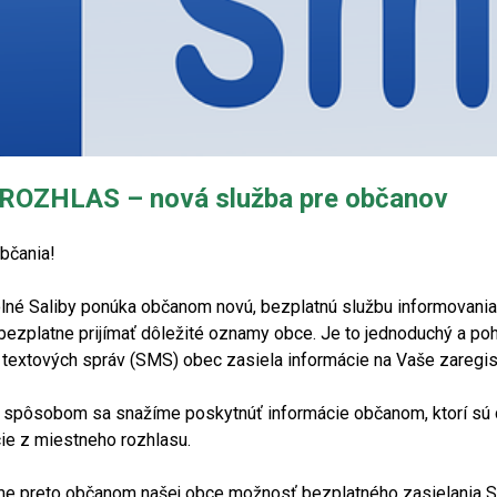
ROZHLAS – nová služba pre občanov
bčania!
lné Saliby ponúka občanom novú, bezplatnú službu informovani
ezplatne prijímať dôležité oznamy obce. Je to jednoduchý a po
 textových správ (SMS) obec zasiela informácie na Vaše zaregis
spôsobom sa snažíme poskytnúť informácie občanom, ktorí sú c
ie z miestneho rozhlasu.
e preto občanom našej obce možnosť bezplatného zasielania SM