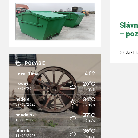
Slávn
– po
23/11
POČASIE
4:02
Local Time
26°C
Today
08/08/2026
4m/s
34°C
nedeľa
09/08/2026
2m/s
37°C
pondelok
10/08/2026
2m/s
36°C
utorok
11/08/2026
4m/s