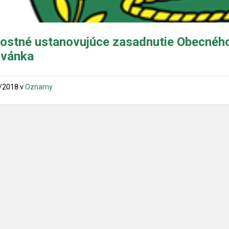
ostné ustanovujúce zasadnutie Obecného 
zvánka
/2018
v
Oznamy