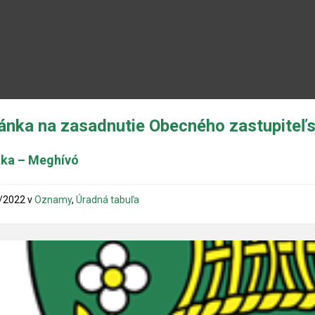
nka na zasadnutie Obecného zastupiteľs
ka – Meghívó
/2022
v
Oznamy
,
Úradná tabuľa