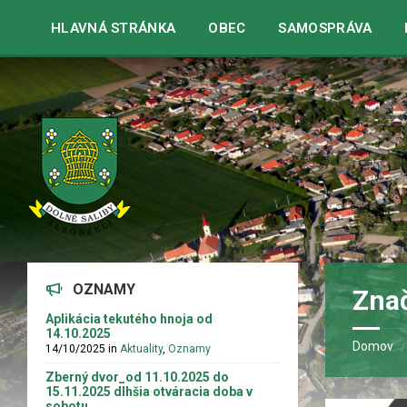
Warning
: strpos() expects parameter 1 to be string, array given 
HLAVNÁ STRÁNKA
OBEC
SAMOSPRÁVA
OZNAMY
Znač
Aplikácia tekutého hnoja od
14.10.2025
Domov
14/10/2025
in
Aktuality
,
Oznamy
Zberný dvor_od 11.10.2025 do
15.11.2025 dlhšia otváracia doba v
sobotu