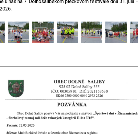
e u nás na 7. Dolnosalibskom pieckovom festivale dňa 31. júla –
 2026.