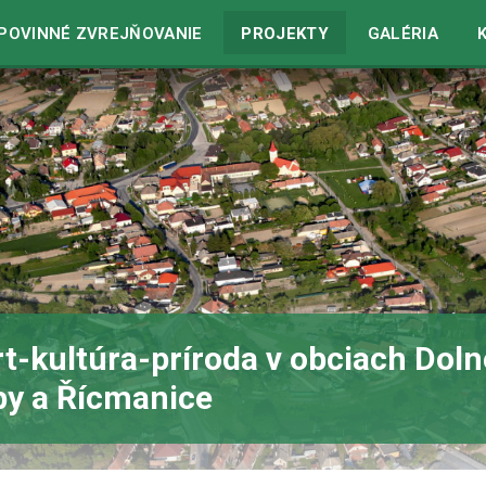
in
/home/web/dolnesaliby.sk/www/wp-includes/blocks.php
o
POVINNÉ ZVREJŇOVANIE
PROJEKTY
GALÉRIA
t-kultúra-príroda v obciach Doln
by a Řícmanice