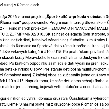
vý turnaj v Řícmaniciach
mája 2026 v rámci projektu „
Šport-kultúra-príroda v obciach D
a Řícmanice“
podporovaného Programom Interreg Slovensko – 
27 – Fond malých projektov – ZMLUVA O FINANCOVANÍ MALÉ
U Č. Z_FMP/MI/02/018_SK sa naša delegácia (pán starosta, p
a žiaci našich škôl, futbaloví tréneri a naši futbalisti z mužstiev 
ybrala do Řícmaníc na Športové dni, v rámci ktorého sa konal aj f
ládeže vekových kategórii U10 a U15. Po priateľskom privítaní n
ia ukázali krásy Moravského krasu, navštívili sme Jaskyňu Balcark
bed. Po krátkom odpočinku sa mladšie deti vydali na prehliadku 
na detské ihrisko U sovy. Pre staršie deti bol na multifunkčnom i
ný florbalový turnaj. Z každej obce sa zúčastnilo jedno družstvo 
ách U10 a U15. Napriek tomu, že naše deti doma nehrajú florbal a
mali len jeden tréning, bojovali veľmi statočne a nenechali sa le
górie nakoniec vyhrali domáce družstvá. Účastníkom a výhercom
ratulujeme. S našimi priateľmi z družobnej obce Řícmanice sa o