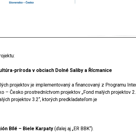
ojektu:
ultúra-príroda v obciach Dolné Saliby a Řícmanice
ých projektov je implementovaný a financovaný z Programu Inte
o – Česko prostredníctvom projektov „Fond malých projektov 2.
lých projektov 3.2“, ktorých predkladateľom je
ión Bílé – Biele Karpaty
(ďalej aj „ER BBK“).