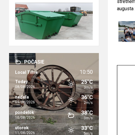
stretnem
augusta
POČASIE
10:50
Local Time
25°C
Today
08/08/2026
3m/s
36°C
nedeľa
09/08/2026
2m/s
38°C
pondelok
10/08/2026
3m/s
33°C
utorok
11/08/2026
5m/s