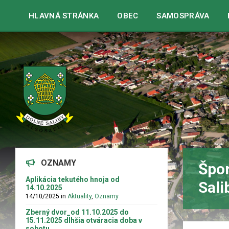
Warning
: strpos() expects parameter 1 to be string, array given 
HLAVNÁ STRÁNKA
OBEC
SAMOSPRÁVA
OZNAMY
Špor
Aplikácia tekutého hnoja od
Sali
14.10.2025
14/10/2025
in
Aktuality
,
Oznamy
Zberný dvor_od 11.10.2025 do
15.11.2025 dlhšia otváracia doba v
sobotu