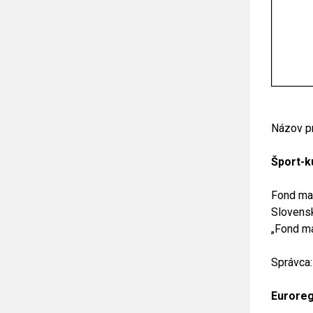
Názov pr
Šport-k
Fond mal
Slovensk
„Fond ma
Správca:
Euroreg