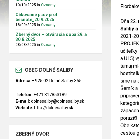
10/10/2025
in
Oznamy
Florbalo
Očkovanie psov proti
besnote_20.9.2025
Dňa 22. 
18/09/2025
in
Oznamy
Saliby 
Zberný dvor – otváracia doba 29. a
2021-20
30.8.2025
PROJEKT
28/08/2025
in
Oznamy
učiteľky 
a U15) v
turnaj m
OBEC DOLNÉ SALIBY
hostitel
sme na o
Adresa
–
925 02 Dolné Saliby 355
Šemík a 
Telefón:
+421 317853189
priprave
E-mail:
dolnesaliby@dolnesaliby.sk
kategóri
Website:
http://dolnesaliby.sk
zápasom 
poraziť!
Obe kate
cestou g
ZBERNÝ DVOR