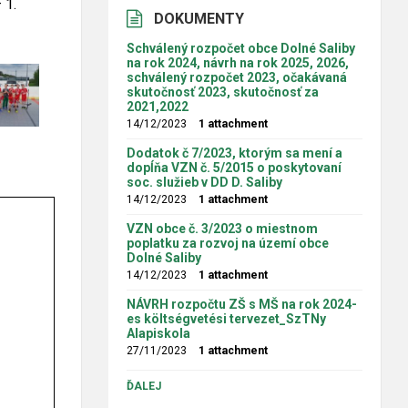
 1.
DOKUMENTY
Schválený rozpočet obce Dolné Saliby
na rok 2024, návrh na rok 2025, 2026,
schválený rozpočet 2023, očakávaná
skutočnosť 2023, skutočnosť za
2021,2022
14/12/2023
1 attachment
Dodatok č 7/2023, ktorým sa mení a
dopĺňa VZN č. 5/2015 o poskytovaní
soc. služieb v DD D. Saliby
14/12/2023
1 attachment
VZN obce č. 3/2023 o miestnom
poplatku za rozvoj na území obce
Dolné Saliby
14/12/2023
1 attachment
NÁVRH rozpočtu ZŠ s MŠ na rok 2024-
es költségvetési tervezet_SzTNy
Alapiskola
27/11/2023
1 attachment
ĎALEJ