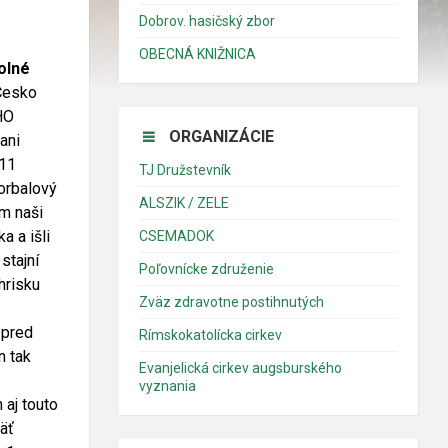
Dobrov. hasičský zbor
OBECNÁ KNIŽNICA
olné
Česko
HO
ORGANIZÁCIE
ani
U11
TJ Družstevník
lorbalový
ALSZIK / ZELE
ám naši
a a išli
CSEMADOK
stajní
Poľovnícke združenie
hrisku
Zväz zdravotne postihnutých
v
 pred
Rímskokatolícka cirkev
n tak
Evanjelická cirkev augsburského
vyznania
 aj touto
päť