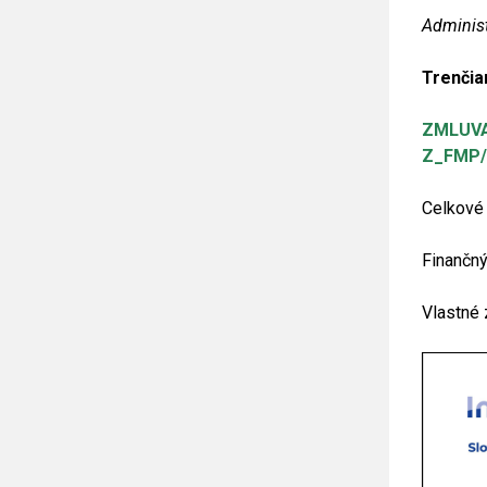
Administ
Trenčia
ZMLUVA
Z_FMP/
Celkové
Finanč
Vla