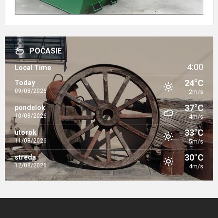
POČASIE
4:00
Local Time
24°C
Today
09/08/2026
2m/s
37°C
pondelok
10/08/2026
4m/s
33°C
utorok
11/08/2026
5m/s
30°C
streda
12/08/2026
4m/s