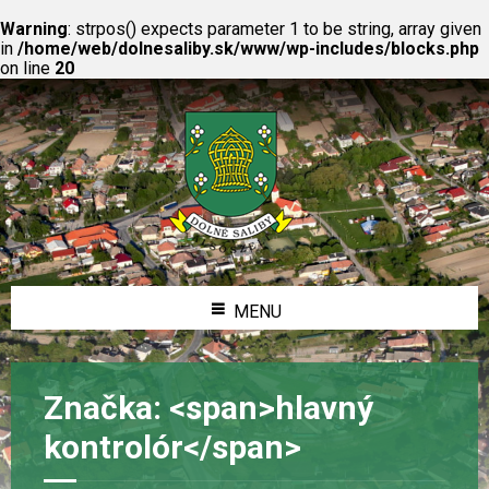
Warning
: strpos() expects parameter 1 to be string, array given
in
/home/web/dolnesaliby.sk/www/wp-includes/blocks.php
on line
20
MENU
Značka: <span>hlavný
kontrolór</span>