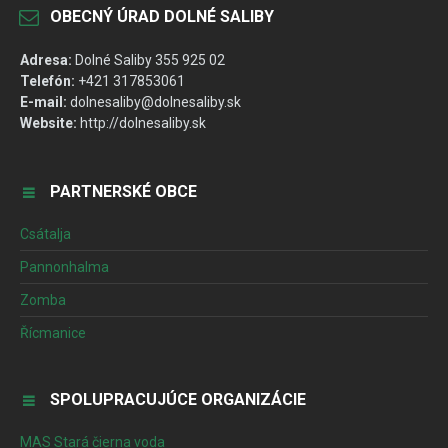
OBECNÝ ÚRAD DOLNÉ SALIBY
Adresa:
Dolné Saliby 355 925 02
Telefón:
+421 317853061
E-mail:
dolnesaliby@dolnesaliby.sk
Website:
http://dolnesaliby.sk
PARTNERSKÉ OBCE
Csátalja
Pannonhalma
Zomba
Řícmanice
SPOLUPRACUJÚCE ORGANIZÁCIE
MAS Stará čierna voda