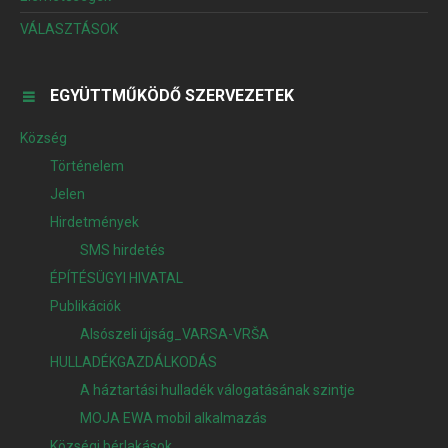
VÁLASZTÁSOK
EGYÜTTMŰKÖDŐ SZERVEZETEK
Község
Történelem
Jelen
Hirdetmények
SMS hirdetés
ÉPÍTÉSÜGYI HIVATAL
Publikációk
Alsószeli újság_VARSA-VRŠA
HULLADÉKGAZDÁLKODÁS
A háztartási hulladék válogatásának szintje
MOJA EWA mobil alkalmazás
Községi bérlakások