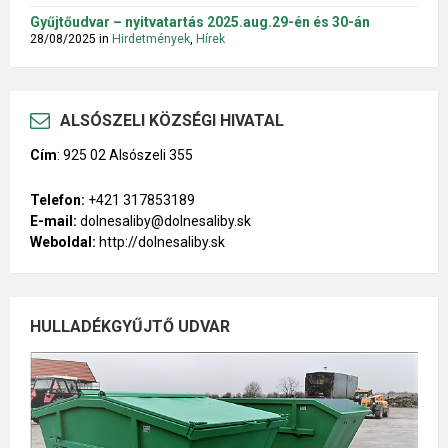
Gyűjtőudvar – nyitvatartás 2025.aug.29-én és 30-án
28/08/2025
in
Hirdetmények
,
Hírek
ALSÓSZELI KÖZSÉGI HIVATAL
Cím
:
925 02 Alsószeli 355
Telefon:
+421 317853189
E-mail:
dolnesaliby@dolnesaliby.sk
Weboldal:
http://dolnesaliby.sk
HULLADÉKGYŰJTŐ UDVAR