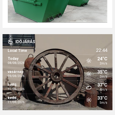
IDŐJÁRÁS
22:44
Local Time
24°C
Today
08/08/2026
2m/s
35°C
vasárnap
09/08/2026
2m/s
37°C
hétfő
10/08/2026
4m/s
33°C
kedd
11/08/2026
5m/s