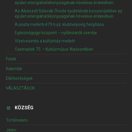
épület energiahatékonyságának növelése érdekében
Az Alsószeli Szlovák Óvoda épületének korszerűsítése az
épület energiahatékonyságának növelése érdekében
A posta melletti 479 h.sz. klubhelyiség felújítása
Egészségügyi központ – nyílászárók cseréje
Vízelvezetés a kultúrház mellett
Csemadok 75. – Kultúrműsor Alsószeliben
Fotók
Kalendár
Elérhetőségek
VÁLASZTÁSOK
KÖZSÉG
Történelem
Jelen