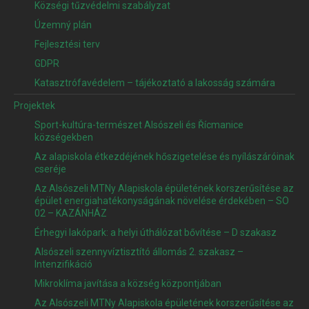
Községi tűzvédelmi szabályzat
Územný plán
Fejlesztési terv
GDPR
Katasztrófavédelem – tájékoztató a lakosság számára
Projektek
Sport-kultúra-természet Alsószeli és Řícmanice
községekben
Az alapiskola étkezdéjének hőszigetelése és nyílászáróinak
cseréje
Az Alsószeli MTNy Alapiskola épületének korszerűsítése az
épület energiahatékonyságának növelése érdekében – SO
02 – KAZÁNHÁZ
Érhegyi lakópark: a helyi úthálózat bővítése – D szakasz
Alsószeli szennyvíztisztító állomás 2. szakasz –
Intenzifikáció
Mikroklíma javítása a község központjában
Az Alsószeli MTNy Alapiskola épületének korszerűsítése az