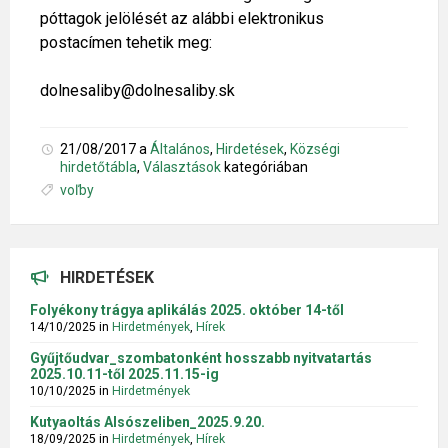
póttagok jelölését az alábbi elektronikus
postacímen tehetik meg:
dolnesaliby@dolnesaliby.sk
21/08/2017
a
Általános
,
Hirdetések
,
Községi
hirdetőtábla
,
Választások
kategóriában
Tags:
voľby
HIRDETÉSEK
Folyékony trágya aplikálás 2025. október 14-től
14/10/2025
in
Hirdetmények
,
Hírek
Gyűjtőudvar_szombatonként hosszabb nyitvatartás
2025.10.11-től 2025.11.15-ig
10/10/2025
in
Hirdetmények
Kutyaoltás Alsószeliben_2025.9.20.
18/09/2025
in
Hirdetmények
,
Hírek