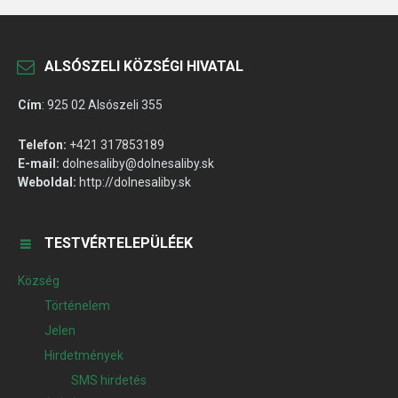
ALSÓSZELI KÖZSÉGI HIVATAL
Cím
:
925 02 Alsószeli 355
Telefon:
+421 317853189
E-mail:
dolnesaliby@dolnesaliby.sk
Weboldal:
http://dolnesaliby.sk
TESTVÉRTELEPÜLÉEK
Község
Történelem
Jelen
Hirdetmények
SMS hirdetés