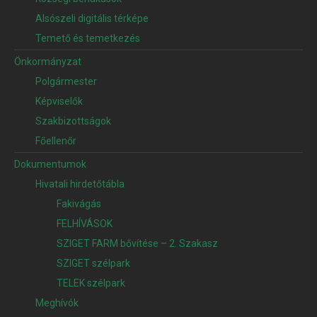
Alsószeli digitális térképe
Temető és temetkezés
Önkormányzat
Polgármester
Képviselők
Szakbizottságok
Főellenőr
Dokumentumok
Hivatali hirdetőtábla
Fakivágás
FELHÍVÁSOK
SZIGET FARM bővítése – 2. Szakasz
SZIGET szélpark
TELEK szélpark
Meghívók