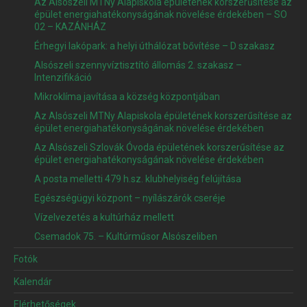
Az Alsószeli MTNy Alapiskola épületének korszerűsítése az
épület energiahatékonyságának növelése érdekében – SO
02 – KAZÁNHÁZ
Érhegyi lakópark: a helyi úthálózat bővítése – D szakasz
Alsószeli szennyvíztisztító állomás 2. szakasz –
Intenzifikáció
Mikroklíma javítása a község központjában
Az Alsószeli MTNy Alapiskola épületének korszerűsítése az
épület energiahatékonyságának növelése érdekében
Az Alsószeli Szlovák Óvoda épületének korszerűsítése az
épület energiahatékonyságának növelése érdekében
A posta melletti 479 h.sz. klubhelyiség felújítása
Egészségügyi központ – nyílászárók cseréje
Vízelvezetés a kultúrház mellett
Csemadok 75. – Kultúrműsor Alsószeliben
Fotók
Kalendár
Elérhetőségek