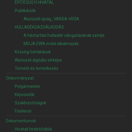
ÉPÍTÉSÜGYI HIVATAL
Publikációk
Alsószeli újság_VARSA-VRŠA
HULLADÉKGAZDÁLKODÁS
A háztartási hulladék válogatásának szintje
MOJA EWA mobil alkalmazás
Községi bérlakások
Alsószeli digitális térképe
Temető és temetkezés
Önkormányzat
Polgármester
Képviselők
Szakbizottságok
Főellenőr
Dokumentumok
Hivatali hirdetőtábla