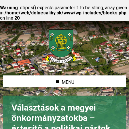
Warning
: strpos() expects parameter 1 to be string, array given
in
/home/web/dolnesaliby.sk/www/wp-includes/blocks.php
on line
20
MENU
Választások a megyei
önkormányzatokba –
értesítő a politikai pártok