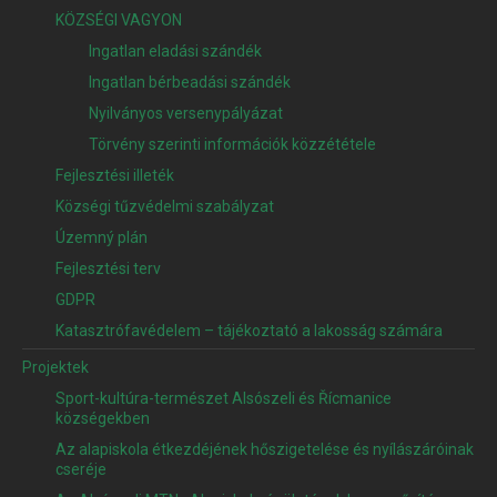
KÖZSÉGI VAGYON
Ingatlan eladási szándék
Ingatlan bérbeadási szándék
Nyilványos versenypályázat
Törvény szerinti információk közzététele
Fejlesztési illeték
Községi tűzvédelmi szabályzat
Územný plán
Fejlesztési terv
GDPR
Katasztrófavédelem – tájékoztató a lakosság számára
Projektek
Sport-kultúra-természet Alsószeli és Řícmanice
községekben
Az alapiskola étkezdéjének hőszigetelése és nyílászáróinak
cseréje