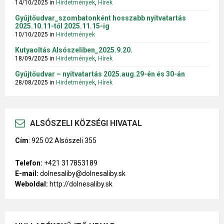
14/10/2025
in
Hirdetmények
,
Hírek
Gyűjtőudvar_szombatonként hosszabb nyitvatartás
2025.10.11-től 2025.11.15-ig
10/10/2025
in
Hirdetmények
Kutyaoltás Alsószeliben_2025.9.20.
18/09/2025
in
Hirdetmények
,
Hírek
Gyűjtőudvar – nyitvatartás 2025.aug.29-én és 30-án
28/08/2025
in
Hirdetmények
,
Hírek
ALSÓSZELI KÖZSÉGI HIVATAL
Cím
:
925 02 Alsószeli 355
Telefon:
+421 317853189
E-mail:
dolnesaliby@dolnesaliby.sk
Weboldal:
http://dolnesaliby.sk