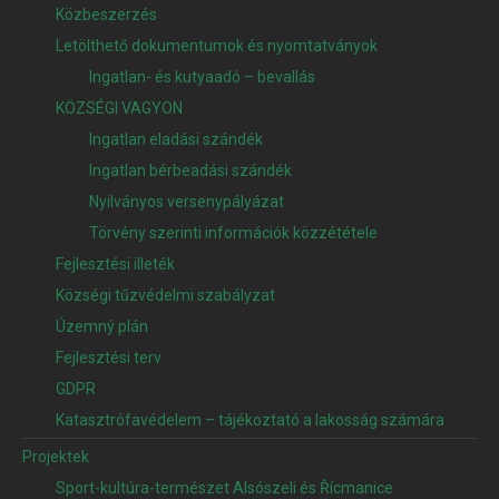
Közbeszerzés
Letölthető dokumentumok és nyomtatványok
Ingatlan- és kutyaadó – bevallás
KÖZSÉGI VAGYON
Ingatlan eladási szándék
Ingatlan bérbeadási szándék
Nyilványos versenypályázat
Törvény szerinti információk közzététele
Fejlesztési illeték
Községi tűzvédelmi szabályzat
Územný plán
Fejlesztési terv
GDPR
Katasztrófavédelem – tájékoztató a lakosság számára
Projektek
Sport-kultúra-természet Alsószeli és Řícmanice