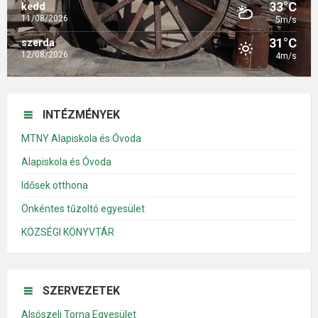
33°C
kedd
11/08/2026
5m/s
31°C
szerda
12/08/2026
4m/s
INTÉZMÉNYEK
MTNY Alapiskola és Óvoda
Alapiskola és Óvoda
Idősek otthona
Önkéntes tűzoltó egyesület
KÖZSÉGI KÖNYVTÁR
SZERVEZETEK
Alsószeli Torna Egyesület