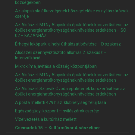
községekben
Az alapiskola étkezdéjének hőszigetelése és nyílászáróinak
cseréje
Az Alsószeli MTNy Alapiskola épületének korszerűsítése az
épület energiahatékonyságának növelése érdekében – SO
02 – KAZÁNHÁZ
Érhegyi lakópark: a helyi úthálózat bővítése – D szakasz
Alsószeli szennyvíztisztító állomás 2. szakasz –
Intenzifikáció
Mikroklíma javítása a község központjában
Az Alsószeli MTNy Alapiskola épületének korszerűsítése az
épület energiahatékonyságának növelése érdekében
Az Alsószeli Szlovák Óvoda épületének korszerűsítése az
épület energiahatékonyságának növelése érdekében
A posta melletti 479 h.sz. klubhelyiség felújítása
Egészségügyi központ – nyílászárók cseréje
Vízelvezetés a kultúrház mellett
Csemadok 75. – Kultúrműsor Alsószeliben