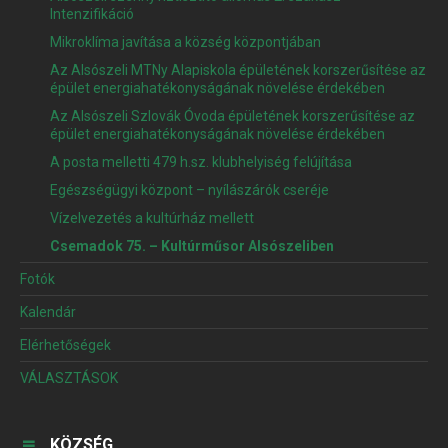
Intenzifikáció
Mikroklíma javítása a község központjában
Az Alsószeli MTNy Alapiskola épületének korszerűsítése az
épület energiahatékonyságának növelése érdekében
Az Alsószeli Szlovák Óvoda épületének korszerűsítése az
épület energiahatékonyságának növelése érdekében
A posta melletti 479 h.sz. klubhelyiség felújítása
Egészségügyi központ – nyílászárók cseréje
Vízelvezetés a kultúrház mellett
Csemadok 75. – Kultúrműsor Alsószeliben
Fotók
Kalendár
Elérhetőségek
VÁLASZTÁSOK
KÖZSÉG