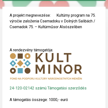
A projekt megnevezése: Kultúrny program na 75.
výročie založenia Csemadoku v Dolných Salibách /
Csemadok 75. – Kultúrműsor Alsószeliben
A rendezvény támogatója:
24-120-02142 számú Támogatási szerződés
A támogatás összege: 1000,- euró