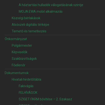
A háztartási hulladék válogatásának szintje
MOJA EWA mobil alkalmazás
Községi bérlakások
Alsószeli digitális térképe
Temető és temetkezés
Önkormányzat
Polgármester
Képviselők
Szakbizottságok
Főellenőr
Dokumentumok
Hivatali hirdetőtábla
Fakivágás
FELHÍVÁSOK
SZIGET FARM bővítése – 2. Szakasz