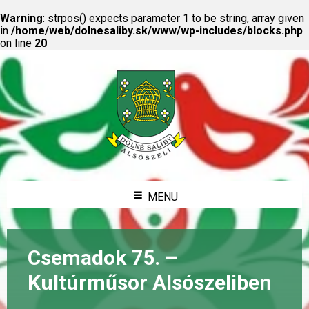
Warning
: strpos() expects parameter 1 to be string, array given
in
/home/web/dolnesaliby.sk/www/wp-includes/blocks.php
on line
20
MENU
Csemadok 75. –
Kultúrműsor Alsószeliben