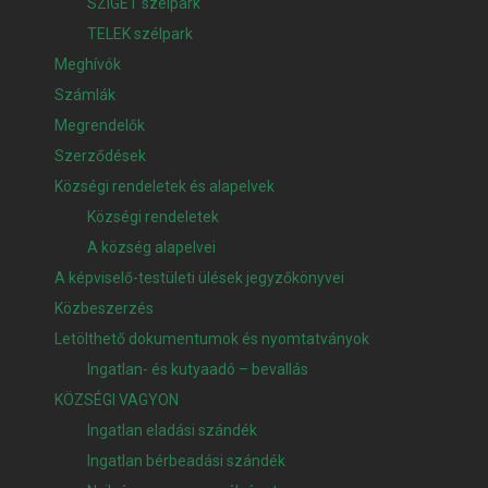
SZIGET szélpark
TELEK szélpark
Meghívók
Számlák
Megrendelők
Szerződések
Községi rendeletek és alapelvek
Községi rendeletek
A község alapelvei
A képviselő-testületi ülések jegyzőkönyvei
Közbeszerzés
Letölthető dokumentumok és nyomtatványok
Ingatlan- és kutyaadó – bevallás
KÖZSÉGI VAGYON
Ingatlan eladási szándék
Ingatlan bérbeadási szándék