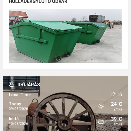
HULLADÉKGYŰJTŐ UDVAR
IDŐJÁRÁS
12:16
Local Time
24°C
Today
09/08/2026
2m/s
39°C
hétfő
10/08/2026
4m/s