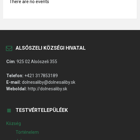
There are no events
ALSÓSZELI KÖZSÉGI HIVATAL
Cím
:
925 02 Alsószeli 355
Telefon:
+421 317853189
E-mail:
dolnesaliby@dolnesaliby.sk
Weboldal:
http://dolnesaliby.sk
TESTVÉRTELEPÜLÉEK
Község
Történelem