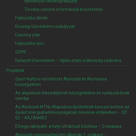
Nyilványos versenypályázat
Törvény szerinti információk közzététele
Fejlesztési illeték
Községi tűzvédelmi szabályzat
Územný plán
Fejlesztési terv
GDPR
Katasztrófavédelem – tájékoztató a lakosság számára
Projektek
Sport-kultúra-természet Alsószeli és Řícmanice
községekben
Az alapiskola étkezdéjének hőszigetelése és nyílászáróinak
cseréje
Az Alsószeli MTNy Alapiskola épületének korszerűsítése az
épület energiahatékonyságának növelése érdekében – SO
02 – KAZÁNHÁZ
Érhegyi lakópark: a helyi úthálózat bővítése – D szakasz
Alsószeli szennyvíztisztító állomás 2. szakasz –