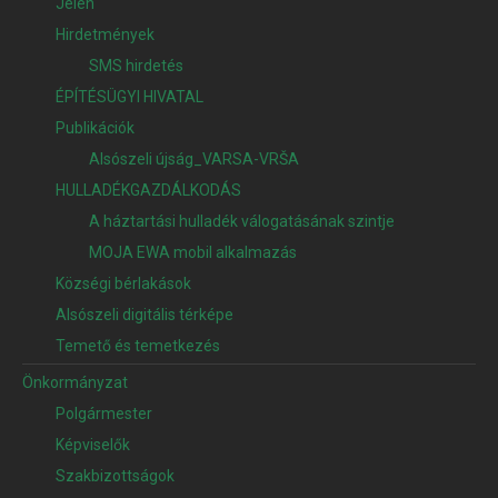
Jelen
Hirdetmények
SMS hirdetés
ÉPÍTÉSÜGYI HIVATAL
Publikációk
Alsószeli újság_VARSA-VRŠA
HULLADÉKGAZDÁLKODÁS
A háztartási hulladék válogatásának szintje
MOJA EWA mobil alkalmazás
Községi bérlakások
Alsószeli digitális térképe
Temető és temetkezés
Önkormányzat
Polgármester
Képviselők
Szakbizottságok