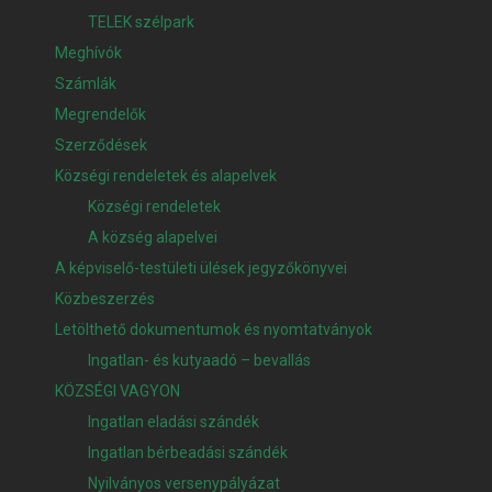
TELEK szélpark
Meghívók
Számlák
Megrendelők
Szerződések
Községi rendeletek és alapelvek
Községi rendeletek
A község alapelvei
A képviselő-testületi ülések jegyzőkönyvei
Közbeszerzés
Letölthető dokumentumok és nyomtatványok
Ingatlan- és kutyaadó – bevallás
KÖZSÉGI VAGYON
Ingatlan eladási szándék
Ingatlan bérbeadási szándék
Nyilványos versenypályázat