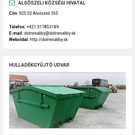
ALSÓSZELI KÖZSÉGI HIVATAL
Cím
:
925 02 Alsószeli 355
Telefon:
+421 317853189
E-mail:
dolnesaliby@dolnesaliby.sk
Weboldal:
http://dolnesaliby.sk
HULLADÉKGYŰJTŐ UDVAR