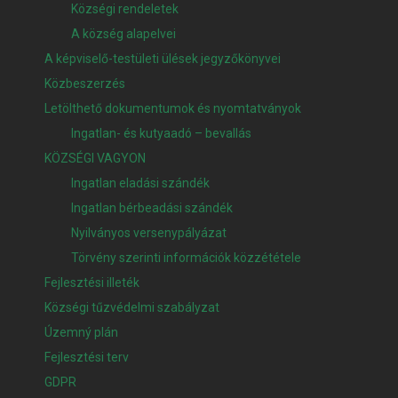
Községi rendeletek
A község alapelvei
A képviselő-testületi ülések jegyzőkönyvei
Közbeszerzés
Letölthető dokumentumok és nyomtatványok
Ingatlan- és kutyaadó – bevallás
KÖZSÉGI VAGYON
Ingatlan eladási szándék
Ingatlan bérbeadási szándék
Nyilványos versenypályázat
Törvény szerinti információk közzététele
Fejlesztési illeték
Községi tűzvédelmi szabályzat
Územný plán
Fejlesztési terv
GDPR