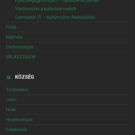
Egészségügyi központ – nyílászárók cseréje
Vízelvezetés a kultúrház mellett
Csemadok 75. – Kultúrműsor Alsószeliben
Fotók
Kalendár
Elérhetőségek
VÁLASZTÁSOK
KÖZSÉG
Történelem
Jelen
Hírek
Hirdetmények
Publikációk