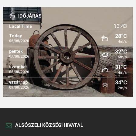
IDŐJÁRÁS
13:43
Local Time
28°C
Today
06/08/2026
4m/s
32°C
péntek
07/08/2026
6m/s
31°C
szombat
08/08/2026
4m/s
34°C
vasárnap
09/08/2026
2m/s
ALSÓSZELI KÖZSÉGI HIVATAL