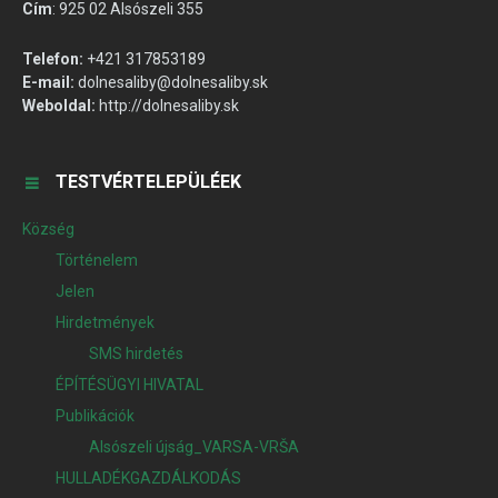
Cím
:
925 02 Alsószeli 355
Telefon:
+421 317853189
E-mail:
dolnesaliby@dolnesaliby.sk
Weboldal:
http://dolnesaliby.sk
TESTVÉRTELEPÜLÉEK
Község
Történelem
Jelen
Hirdetmények
SMS hirdetés
ÉPÍTÉSÜGYI HIVATAL
Publikációk
Alsószeli újság_VARSA-VRŠA
HULLADÉKGAZDÁLKODÁS