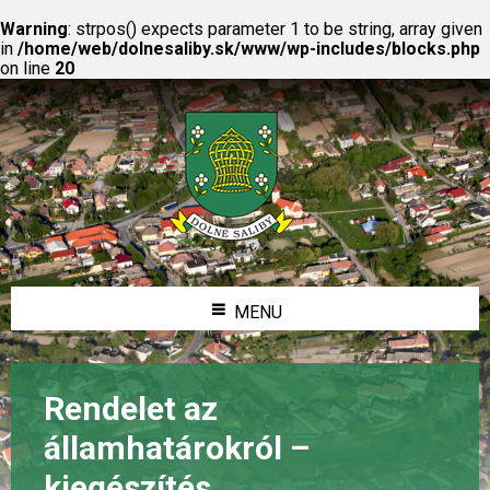
Warning
: strpos() expects parameter 1 to be string, array given
in
/home/web/dolnesaliby.sk/www/wp-includes/blocks.php
on line
20
MENU
Rendelet az
államhatárokról –
kiegészítés