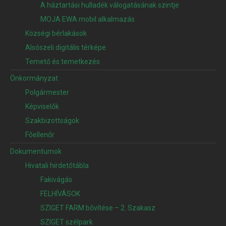
A háztartási hulladék válogatásának szintje
MOJA EWA mobil alkalmazás
Községi bérlakások
Alsószeli digitális térképe
Temető és temetkezés
Önkormányzat
Polgármester
Képviselők
Szakbizottságok
Főellenőr
Dokumentumok
Hivatali hirdetőtábla
Fakivágás
FELHÍVÁSOK
SZIGET FARM bővítése – 2. Szakasz
SZIGET szélpark