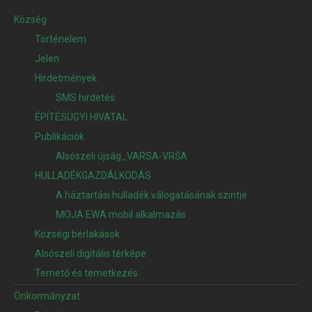
Község
Történelem
Jelen
Hirdetmények
SMS hirdetés
ÉPÍTÉSÜGYI HIVATAL
Publikációk
Alsószeli újság_VARSA-VRŠA
HULLADÉKGAZDÁLKODÁS
A háztartási hulladék válogatásának szintje
MOJA EWA mobil alkalmazás
Községi bérlakások
Alsószeli digitális térképe
Temető és temetkezés
Önkormányzat