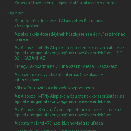
Katasztrófavédelem – tájékoztató a lakosság számára
Projektek
Sport-kultúra-természet Alsószeli és Řícmanice
községekben
Az alapiskola étkezdéjének hőszigetelése és nyílászáróinak
cseréje
Az Alsószeli MTNy Alapiskola épületének korszerűsítése az
épület energiahatékonyságának növelése érdekében – SO
02 – KAZÁNHÁZ
Érhegyi lakópark: a helyi úthálózat bővítése – D szakasz
Alsószeli szennyvíztisztító állomás 2. szakasz –
Intenzifikáció
Mikroklíma javítása a község központjában
Az Alsószeli MTNy Alapiskola épületének korszerűsítése az
épület energiahatékonyságának növelése érdekében
Az Alsószeli Szlovák Óvoda épületének korszerűsítése az
épület energiahatékonyságának növelése érdekében
A posta melletti 479 h.sz. klubhelyiség felújítása