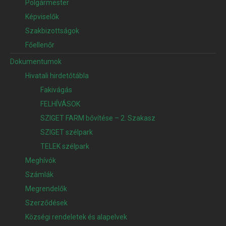
Polgármester
Képviselők
Szakbizottságok
Főellenőr
Dokumentumok
Hivatali hirdetőtábla
Fakivágás
FELHÍVÁSOK
SZIGET FARM bővítése – 2. Szakasz
SZIGET szélpark
TELEK szélpark
Meghívók
Számlák
Megrendelők
Szerződések
Községi rendeletek és alapelvek