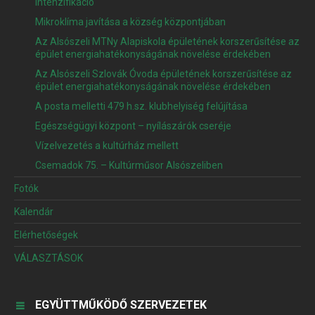
Intenzifikáció
Mikroklíma javítása a község központjában
Az Alsószeli MTNy Alapiskola épületének korszerűsítése az
épület energiahatékonyságának növelése érdekében
Az Alsószeli Szlovák Óvoda épületének korszerűsítése az
épület energiahatékonyságának növelése érdekében
A posta melletti 479 h.sz. klubhelyiség felújítása
Egészségügyi központ – nyílászárók cseréje
Vízelvezetés a kultúrház mellett
Csemadok 75. – Kultúrműsor Alsószeliben
Fotók
Kalendár
Elérhetőségek
VÁLASZTÁSOK
EGYÜTTMŰKÖDŐ SZERVEZETEK