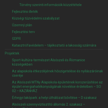
Törvény szerinti információk közzététele
Fejlesztési illeték
Községi tűzvédelmi szabályzat
Územný plán
Fejlesztési terv
GDPR
Katasztrófavédelem – tájékoztató a lakosság számára
Projektek
Sport-kultúra-természet Alsószeli és Řícmanice
községekben
Az alapiskola étkezdéjének hőszigetelése és nyílászáróinak
cseréje
Az Alsószeli MTNy Alapiskola épületének korszerűsítése az
épület energiahatékonyságának növelése érdekében – SO
02 – KAZÁNHÁZ
Érhegyi lakópark: a helyi úthálózat bővítése – D szakasz
Alsószeli szennyvíztisztító állomás 2. szakasz –