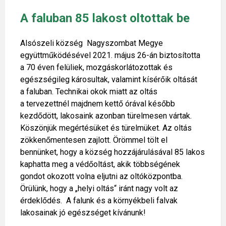
A faluban 85 lakost oltottak be
Alsószeli község Nagyszombat Megye
együttműködésével 2021. május 26-án biztosította
a 70 éven felüliek, mozgáskorlátozottak és
egészségileg károsultak, valamint kísérőik oltását
a faluban. Technikai okok miatt az oltás
a tervezettnél majdnem kettő órával később
kezdődött, lakosaink azonban türelmesen vártak.
Köszönjük megértésüket és türelmüket. Az oltás
zökkenőmentesen zajlott. Örömmel tölt el
bennünket, hogy a község hozzájárulásával 85 lakos
kaphatta meg a védőoltást, akik többségének
gondot okozott volna eljutni az oltóközpontba.
Örülünk, hogy a „helyi oltás“ iránt nagy volt az
érdeklődés. A falunk és a környékbeli falvak
lakosainak jó egészséget kívánunk!