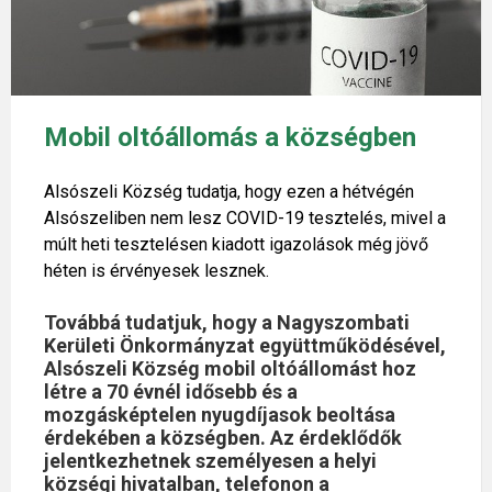
Mobil oltóállomás a községben
Alsószeli Község tudatja, hogy ezen a hétvégén
Alsószeliben nem lesz COVID-19 tesztelés, mivel a
múlt heti tesztelésen kiadott igazolások még jövő
héten is érvényesek lesznek.
Továbbá tudatjuk, hogy a Nagyszombati
Kerületi Önkormányzat együttműködésével,
Alsószeli Község mobil oltóállomást hoz
létre a 70 évnél idősebb és a
mozgásképtelen nyugdíjasok beoltása
érdekében a községben. Az érdeklődők
jelentkezhetnek személyesen a helyi
községi hivatalban, telefonon a