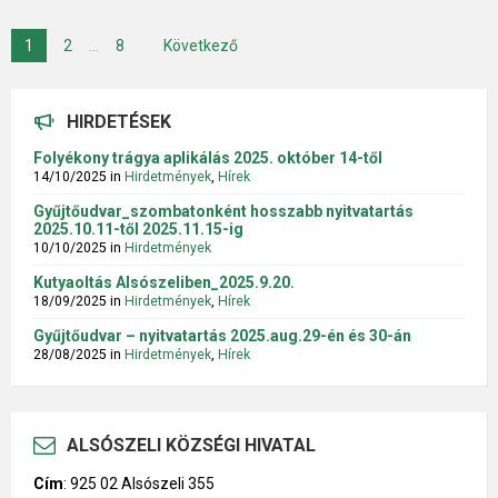
Bejegyzés
1
2
…
8
Következő
navigáció
HIRDETÉSEK
Folyékony trágya aplikálás 2025. október 14-től
14/10/2025
in
Hirdetmények
,
Hírek
Gyűjtőudvar_szombatonként hosszabb nyitvatartás
2025.10.11-től 2025.11.15-ig
10/10/2025
in
Hirdetmények
Kutyaoltás Alsószeliben_2025.9.20.
18/09/2025
in
Hirdetmények
,
Hírek
Gyűjtőudvar – nyitvatartás 2025.aug.29-én és 30-án
28/08/2025
in
Hirdetmények
,
Hírek
ALSÓSZELI KÖZSÉGI HIVATAL
Cím
:
925 02 Alsószeli 355