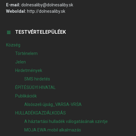
E-mail:
dolnesaliby@dolnesaliby.sk
Weboldal:
http://dolnesaliby.sk
TESTVÉRTELEPÜLÉEK
Község
Történelem
Jelen
Hirdetmények
SMS hirdetés
ÉPÍTÉSÜGYI HIVATAL
Publikációk
Alsószeli újság_VARSA-VRŠA
HULLADÉKGAZDÁLKODÁS
A háztartási hulladék válogatásának szintje
MOJA EWA mobil alkalmazás