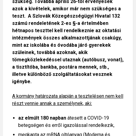
szükség. Továbbá április 26-tól érvényesek
azok a kivételek, amikor már nem szükséges a
teszt. A Szlovák Közegészségügyi Hivatal 132
számú rendeletének 2-es §-a értelmében
hétnapos teszttel kell rendelkeznie az oktatási
intézmények összes alkalmazottjának csakúgy,
mint az iskolába és óvodába járó gyerekek
szüleinek, továbbá azoknak, akik
tömegközlekedéssel utaznak (autóbusz, vonat),
a tisztítóba, bankba, postára mennek, stb.,
illetve különböző szolgáltatásokat vesznek
igénybe.
A kormány határozata alapján a tesztelésen nem kell
részt vennie annak a személynek, aki:
az elmúlt 180 napban
átesett a COVID-19
betegségen és erről igazolással rendelkezik,
megkapta az mRNA oltóanyag (Moderna és