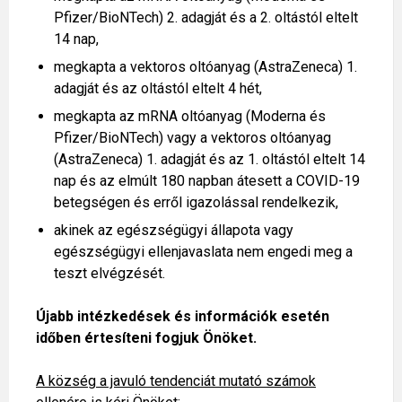
Pfizer/BioNTech) 2. adagját és a 2. oltástól eltelt
14 nap,
megkapta a vektoros oltóanyag (AstraZeneca) 1.
adagját és az oltástól eltelt 4 hét,
megkapta az mRNA oltóanyag (Moderna és
Pfizer/BioNTech) vagy a vektoros oltóanyag
(AstraZeneca) 1. adagját és az 1. oltástól eltelt 14
nap és az elmúlt 180 napban átesett a COVID-19
betegségen és erről igazolással rendelkezik,
akinek az egészségügyi állapota vagy
egészségügyi ellenjavaslata nem engedi meg a
teszt elvégzését.
Újabb intézkedések és információk esetén
időben értesíteni fogjuk Önöket.
A község a javuló tendenciát mutató számok