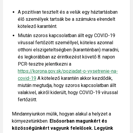
A pozitívan tesztelt és a velük egy háztartásban
élő személyek tartsák be a számukra elrendelt
kötelező karantént.
Miután szoros kapcsolatban állt egy COVID-19
vírussal fertőzött személlyel, köteles azonnal
otthoni elszigeteltségben (karanténban) maradni,
és legkorábban az érintkezést követő 8. napon
PCR-tesztre jelentkezni a
https://korona.gov.sk/poziadat-o-vysetrenie-na-
covid-19
A kötelező karantén akkor kezdődik,
miután megtudja, hogy szoros kapcsolatban állt
valakivel, akiről kiderült, hogy COVID-19 vírussal
fertőzött.
Mindannyiunkon múlik, hogyan alakul a helyzet a
környezetünkben.
Elsősorban magunkért és
közösségünkért vagyunk felelősek. Legyünk