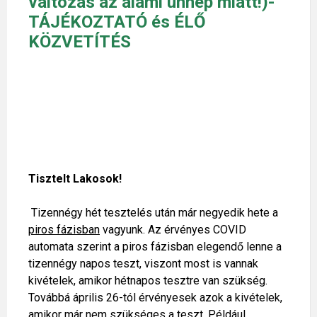
változás az álami ünnep miatt!)-
TÁJÉKOZTATÓ és ÉLŐ
KÖZVETÍTÉS
Tisztelt Lakosok!
Tizennégy hét tesztelés után már negyedik hete a
piros fázisban
vagyunk. Az érvényes COVID
automata szerint a piros fázisban elegendő lenne a
tizennégy napos teszt, viszont most is vannak
kivételek, amikor hétnapos tesztre van szükség.
Továbbá április 26-tól érvényesek azok a kivételek,
amikor már nem szükséges a teszt. Például