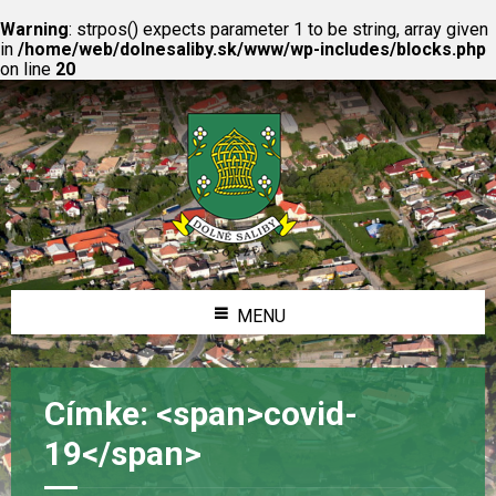
Warning
: strpos() expects parameter 1 to be string, array given
in
/home/web/dolnesaliby.sk/www/wp-includes/blocks.php
on line
20
MENU
Címke: <span>covid-
19</span>