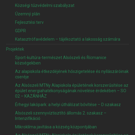
Községi tűzvédelmi szabályzat
Územný plán
Fejlesztési terv
GDPR
Katasztrófavédelem – tájékoztató a lakosság számára
Projektek
Sport-kultúra-természet Alsószeli és Řícmanice
községekben
Az alapiskola étkezdéjének hőszigetelése és nyílászáróinak
cseréje
Az Alsószeli MTNy Alapiskola épületének korszerűsítése az
épület energiahatékonyságának növelése érdekében – SO
02 – KAZÁNHÁZ
Érhegyi lakópark: a helyi úthálózat bővítése – D szakasz
Alsószeli szennyvíztisztító állomás 2. szakasz –
Intenzifikáció
Mikroklíma javítása a község központjában