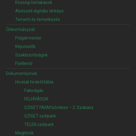
Községi bérlakások
Alsószeli digitális térképe
Temető és temetkezés
Önkormányzat
Polgármester
Képviselők
Szakbizottságok
Főellenőr
Dokumentumok
Hivatali hirdetőtábla
Fakivágás
FELHÍVÁSOK
SZIGET FARM bővítése – 2. Szakasz
SZIGET szélpark
TELEK szélpark
Meghívók