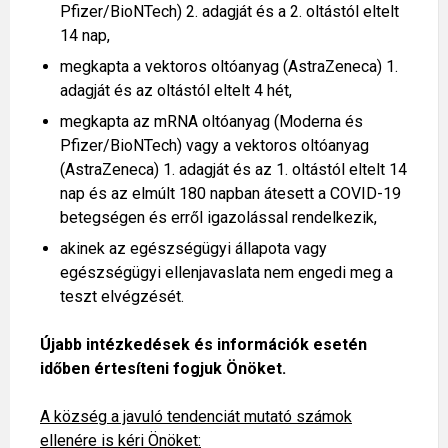
Pfizer/BioNTech) 2. adagját és a 2. oltástól eltelt
14 nap,
megkapta a vektoros oltóanyag (AstraZeneca) 1.
adagját és az oltástól eltelt 4 hét,
megkapta az mRNA oltóanyag (Moderna és
Pfizer/BioNTech) vagy a vektoros oltóanyag
(AstraZeneca) 1. adagját és az 1. oltástól eltelt 14
nap és az elmúlt 180 napban átesett a COVID-19
betegségen és erről igazolással rendelkezik,
akinek az egészségügyi állapota vagy
egészségügyi ellenjavaslata nem engedi meg a
teszt elvégzését.
Újabb intézkedések és információk esetén
időben értesíteni fogjuk Önöket.
A község a javuló tendenciát mutató számok
ellenére is kéri Önöket: