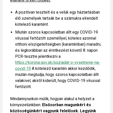
ellenére is kéri Önöket:
A pozitívan tesztelt és a velük egy háztartásban
élő személyek tartsák be a számukra elrendelt
kötelező karantént.
Miután szoros kapcsolatban állt egy COVID-19
vírussal fertőzött személlyel, köteles azonnal
otthoni elszigeteltségben (karanténban) maradni,
és legkorábban az érintkezést követő 8. napon
PCR-tesztre jelentkezni a
https://korona.gov.sk/poziadat-o-vysetrenie-na-
covid-19
A kötelező karantén akkor kezdődik,
miután megtudja, hogy szoros kapcsolatban állt
valakivel, akiről kiderült, hogy COVID-19 vírussal
fertőzött.
Mindannyiunkon múlik, hogyan alakul a helyzet a
környezetünkben.
Elsősorban magunkért és
közösségünkért vagyunk felelősek. Legyünk