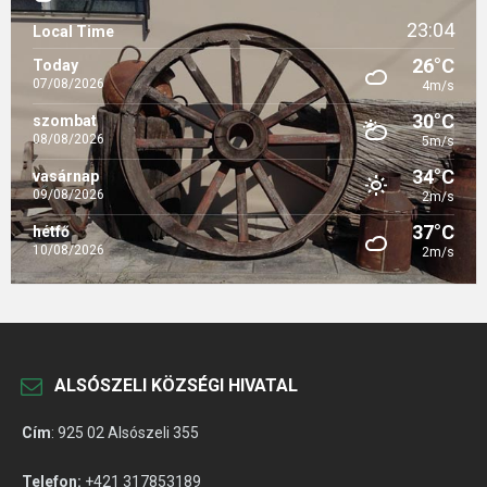
23:04
Local Time
26°C
Today
07/08/2026
4m/s
30°C
szombat
08/08/2026
5m/s
34°C
vasárnap
09/08/2026
2m/s
37°C
hétfő
10/08/2026
2m/s
ALSÓSZELI KÖZSÉGI HIVATAL
Cím
:
925 02 Alsószeli 355
Telefon:
+421 317853189