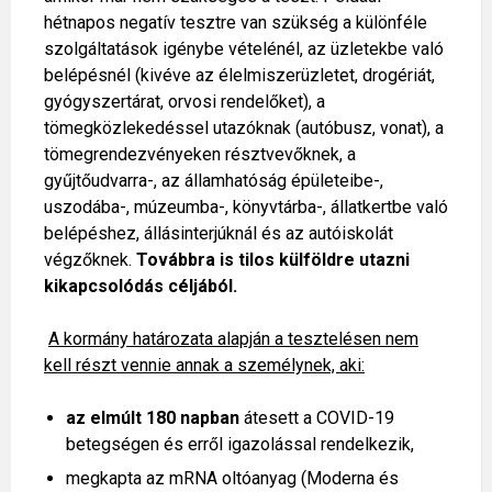
hétnapos negatív tesztre van szükség a különféle
szolgáltatások igénybe vételénél, az üzletekbe való
belépésnél (kivéve az élelmiszerüzletet, drogériát,
gyógyszertárat, orvosi rendelőket), a
tömegközlekedéssel utazóknak (autóbusz, vonat), a
tömegrendezvényeken résztvevőknek, a
gyűjtőudvarra-, az államhatóság épületeibe-,
uszodába-, múzeumba-, könyvtárba-, állatkertbe való
belépéshez, állásinterjúknál és az autóiskolát
végzőknek.
Továbbra is tilos külföldre utazni
kikapcsolódás céljából.
A kormány határozata alapján a tesztelésen nem
kell részt vennie annak a személynek, aki:
az elmúlt 180 napban
átesett a COVID-19
betegségen és erről igazolással rendelkezik,
megkapta az mRNA oltóanyag (Moderna és