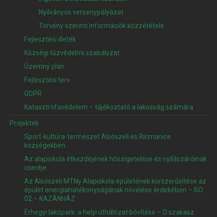
Nyilványos versenypályázat
Törvény szerinti információk közzététele
Fejlesztési illeték
Községi tűzvédelmi szabályzat
Územný plán
Fejlesztési terv
GDPR
Katasztrófavédelem – tájékoztató a lakosság számára
Projektek
Sport-kultúra-természet Alsószeli és Řícmanice
községekben
Az alapiskola étkezdéjének hőszigetelése és nyílászáróinak
cseréje
Az Alsószeli MTNy Alapiskola épületének korszerűsítése az
épület energiahatékonyságának növelése érdekében – SO
02 – KAZÁNHÁZ
Érhegyi lakópark: a helyi úthálózat bővítése – D szakasz