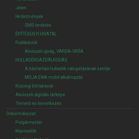
Jelen
Hirdetmények
SMS hirdetés
ÉPÍTÉSÜGYI HIVATAL
Publikációk
Alsószeli újság_VARSA-VRŠA
HULLADÉKGAZDÁLKODÁS
A háztartási hulladék válogatásának szintje
MOJA EWA mobil alkalmazás
Községi bérlakások
Alsószeli digitális térképe
Temető és temetkezés
Önkormányzat
Polgármester
Képviselők