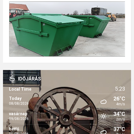
IDŐJÁRÁS
5:23
Local Time
26°C
Today
08/08/2026
4m/s
34°C
vasárnap
09/08/2026
2m/s
37°C
hétfő