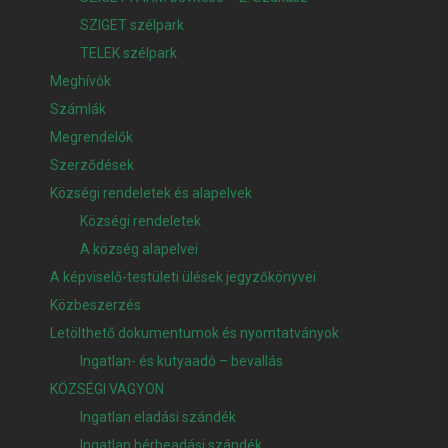
SZIGET szélpark
TELEK szélpark
Meghívók
Számlák
Megrendelők
Szerződések
Községi rendeletek és alapelvek
Községi rendeletek
A község alapelvei
A képviselő-testületi ülések jegyzőkönyvei
Közbeszerzés
Letölthető dokumentumok és nyomtatványok
Ingatlan- és kutyaadó – bevallás
KÖZSÉGI VAGYON
Ingatlan eladási szándék
Ingatlan bérbeadási szándék