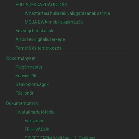
HULLADÉKGAZDÁLKODÁS
A háztartási hulladék válogatásának szintje
MOJA EWA mobil alkalmazás
Községi bérlakások
Alsószeli digitális térképe
Temető és temetkezés
Önkormányzat
Polgármester
Képviselők
Szakbizottságok
Főellenőr
Dokumentumok
Hivatali hirdetőtábla
Fakivágás
FELHÍVÁSOK
SZIGET FARM bővítése – 2. Szakasz