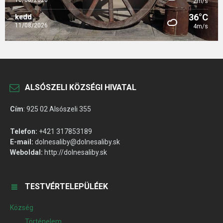
10/08/2026
2m/s
36°C
kedd
11/08/2026
4m/s
ALSÓSZELI KÖZSÉGI HIVATAL
Cím
:
925 02 Alsószeli 355
Telefon:
+421 317853189
E-mail:
dolnesaliby@dolnesaliby.sk
Weboldal:
http://dolnesaliby.sk
TESTVÉRTELEPÜLÉEK
Község
Történelem