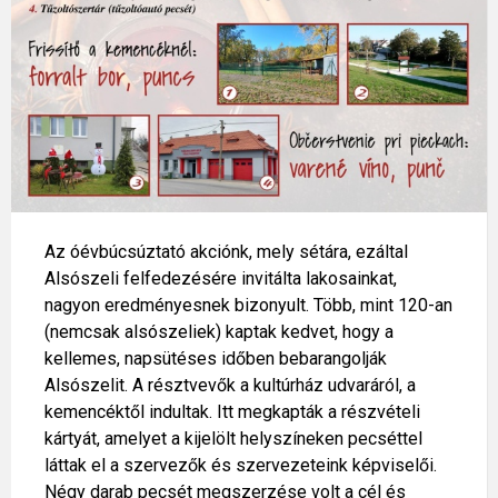
Az óévbúcsúztató akciónk, mely sétára, ezáltal
Alsószeli felfedezésére invitálta lakosainkat,
nagyon eredményesnek bizonyult. Több, mint 120-an
(nemcsak alsószeliek) kaptak kedvet, hogy a
kellemes, napsütéses időben bebarangolják
Alsószelit. A résztvevők a kultúrház udvaráról, a
kemencéktől indultak. Itt megkapták a részvételi
kártyát, amelyet a kijelölt helyszíneken pecséttel
láttak el a szervezők és szervezeteink képviselői.
Négy darab pecsét megszerzése volt a cél és