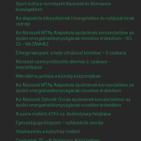
Sport-kultúra-természet Alsószeli és Řícmanice
községekben
Az alapiskola étkezdéjének hőszigetelése és nyílászáróinak
cseréje
Az Alsószeli MTNy Alapiskola épületének korszerűsítése az
épület energiahatékonyságának növelése érdekében – SO
02 – KAZÁNHÁZ
Érhegyi lakópark: a helyi úthálózat bővítése – D szakasz
Alsószeli szennyvíztisztító állomás 2. szakasz –
Intenzifikáció
Mikroklíma javítása a község központjában
Az Alsószeli MTNy Alapiskola épületének korszerűsítése az
épület energiahatékonyságának növelése érdekében
Az Alsószeli Szlovák Óvoda épületének korszerűsítése az
épület energiahatékonyságának növelése érdekében
A posta melletti 479 h.sz. klubhelyiség felújítása
Egészségügyi központ – nyílászárók cseréje
Vízelvezetés a kultúrház mellett
Csemadok 75. – Kultúrműsor Alsószeliben