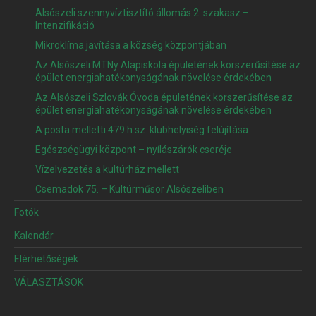
Alsószeli szennyvíztisztító állomás 2. szakasz –
Intenzifikáció
Mikroklíma javítása a község központjában
Az Alsószeli MTNy Alapiskola épületének korszerűsítése az
épület energiahatékonyságának növelése érdekében
Az Alsószeli Szlovák Óvoda épületének korszerűsítése az
épület energiahatékonyságának növelése érdekében
A posta melletti 479 h.sz. klubhelyiség felújítása
Egészségügyi központ – nyílászárók cseréje
Vízelvezetés a kultúrház mellett
Csemadok 75. – Kultúrműsor Alsószeliben
Fotók
Kalendár
Elérhetőségek
VÁLASZTÁSOK