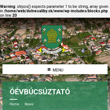
Warning
: strpos() expects parameter 1 to be string, array given
in
/home/web/dolnesaliby.sk/www/wp-includes/blocks.php
on line
20
MENU
ÓÉVBÚCSÚZTATÓ
Home
News