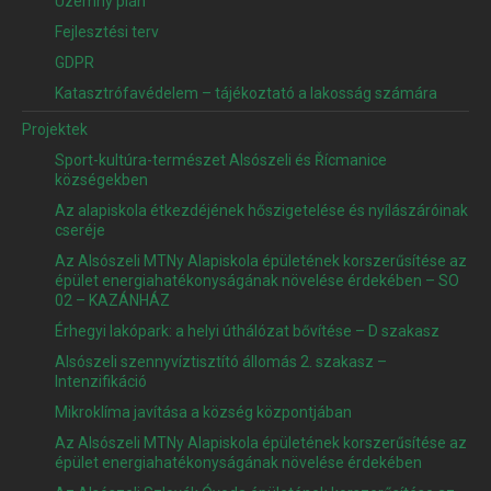
Územný plán
Fejlesztési terv
GDPR
Katasztrófavédelem – tájékoztató a lakosság számára
Projektek
Sport-kultúra-természet Alsószeli és Řícmanice
községekben
Az alapiskola étkezdéjének hőszigetelése és nyílászáróinak
cseréje
Az Alsószeli MTNy Alapiskola épületének korszerűsítése az
épület energiahatékonyságának növelése érdekében – SO
02 – KAZÁNHÁZ
Érhegyi lakópark: a helyi úthálózat bővítése – D szakasz
Alsószeli szennyvíztisztító állomás 2. szakasz –
Intenzifikáció
Mikroklíma javítása a község központjában
Az Alsószeli MTNy Alapiskola épületének korszerűsítése az
épület energiahatékonyságának növelése érdekében