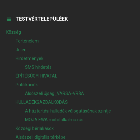
TESTVÉRTELEPÜLÉEK
Község
Történelem
Jelen
Hirdetmények
SMS hirdetés
ÉPÍTÉSÜGYI HIVATAL
Publikációk
Alsószeli újság_VARSA-VRŠA
HULLADÉKGAZDÁLKODÁS
A háztartási hulladék válogatásának szintje
MOJA EWA mobil alkalmazás
Községi bérlakások
Alsószeli digitális térképe