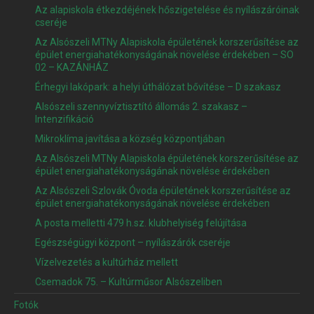
Az alapiskola étkezdéjének hőszigetelése és nyílászáróinak
cseréje
Az Alsószeli MTNy Alapiskola épületének korszerűsítése az
épület energiahatékonyságának növelése érdekében – SO
02 – KAZÁNHÁZ
Érhegyi lakópark: a helyi úthálózat bővítése – D szakasz
Alsószeli szennyvíztisztító állomás 2. szakasz –
Intenzifikáció
Mikroklíma javítása a község központjában
Az Alsószeli MTNy Alapiskola épületének korszerűsítése az
épület energiahatékonyságának növelése érdekében
Az Alsószeli Szlovák Óvoda épületének korszerűsítése az
épület energiahatékonyságának növelése érdekében
A posta melletti 479 h.sz. klubhelyiség felújítása
Egészségügyi központ – nyílászárók cseréje
Vízelvezetés a kultúrház mellett
Csemadok 75. – Kultúrműsor Alsószeliben
Fotók