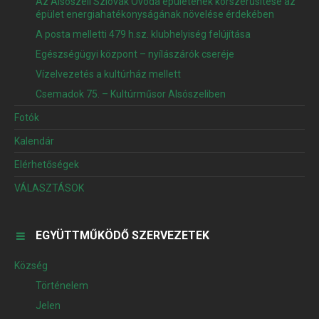
Az Alsószeli Szlovák Óvoda épületének korszerűsítése az
épület energiahatékonyságának növelése érdekében
A posta melletti 479 h.sz. klubhelyiség felújítása
Egészségügyi központ – nyílászárók cseréje
Vízelvezetés a kultúrház mellett
Csemadok 75. – Kultúrműsor Alsószeliben
Fotók
Kalendár
Elérhetőségek
VÁLASZTÁSOK
EGYÜTTMŰKÖDŐ SZERVEZETEK
Község
Történelem
Jelen