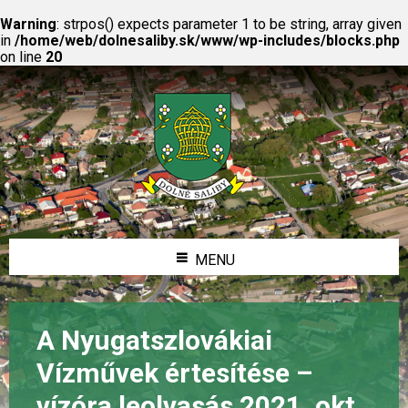
Warning
: strpos() expects parameter 1 to be string, array given
in
/home/web/dolnesaliby.sk/www/wp-includes/blocks.php
on line
20
MENU
A Nyugatszlovákiai
Vízművek értesítése –
vízóra leolvasás 2021. okt.