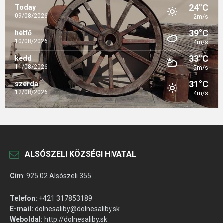
24°C
Today
09/08/2026
2m/s
39°C
hétfő
10/08/2026
4m/s
33°C
kedd
11/08/2026
5m/s
31°C
szerda
12/08/2026
4m/s
ALSÓSZELI KÖZSÉGI HIVATAL
Cím
:
925 02 Alsószeli 355
Telefon:
+421 317853189
E-mail:
dolnesaliby@dolnesaliby.sk
Weboldal:
http://dolnesaliby.sk