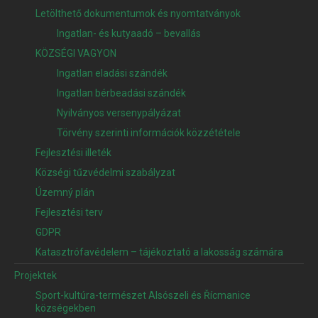
Letölthető dokumentumok és nyomtatványok
Ingatlan- és kutyaadó – bevallás
KÖZSÉGI VAGYON
Ingatlan eladási szándék
Ingatlan bérbeadási szándék
Nyilványos versenypályázat
Törvény szerinti információk közzététele
Fejlesztési illeték
Községi tűzvédelmi szabályzat
Územný plán
Fejlesztési terv
GDPR
Katasztrófavédelem – tájékoztató a lakosság számára
Projektek
Sport-kultúra-természet Alsószeli és Řícmanice
községekben