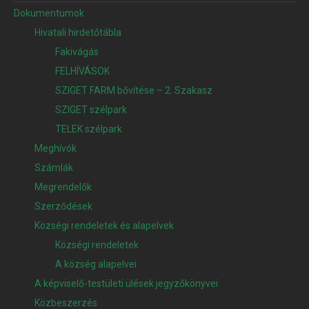
Dokumentumok
Hivatali hirdetőtábla
Fakivágás
FELHÍVÁSOK
SZIGET FARM bővítése – 2. Szakasz
SZIGET szélpark
TELEK szélpark
Meghívók
Számlák
Megrendelők
Szerződések
Községi rendeletek és alapelvek
Községi rendeletek
A község alapelvei
A képviselő-testületi ülések jegyzőkönyvei
Közbeszerzés