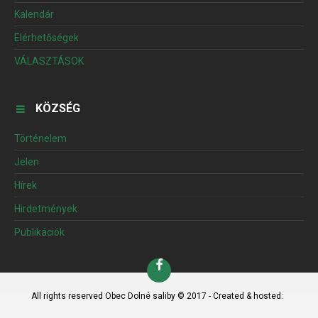
Kalendár
Elérhetőségek
VÁLASZTÁSOK
KÖZSÉG
Történelem
Jelen
Hírek
Hirdetmények
Publikációk
All rights reserved Obec Dolné saliby © 2017 - Created & hosted: