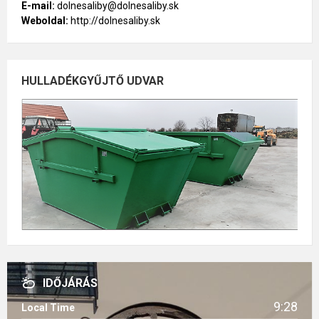
E-mail:
dolnesaliby@dolnesaliby.sk
Weboldal:
http://dolnesaliby.sk
HULLADÉKGYŰJTŐ UDVAR
IDŐJÁRÁS
9:28
Local Time