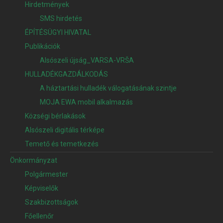
Hirdetmények
SMS hirdetés
ÉPÍTÉSÜGYI HIVATAL
Publikációk
Alsószeli újság_VARSA-VRŠA
HULLADÉKGAZDÁLKODÁS
A háztartási hulladék válogatásának szintje
MOJA EWA mobil alkalmazás
Községi bérlakások
Alsószeli digitális térképe
Temető és temetkezés
Önkormányzat
Polgármester
Képviselők
Szakbizottságok
Főellenőr