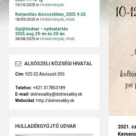
10/10/2025
in
Hirdetmények
Kutyaoltás Alsószeliben_2025.9.20.
18/09/2025
in
Hirdetmények
,
Hírek
Gyűjtőudvar – nyitvatartás
2025.aug.29-én és 30-án
28/08/2025
in
Hirdetmények
,
Hírek
ALSÓSZELI KÖZSÉGI HIVATAL
Cím
:
925 02 Alsószeli 355
Telefon:
+421 317853189
E-mail:
dolnesaliby@dolnesaliby.sk
Weboldal:
http://dolnesaliby.sk
HULLADÉKGYŰJTŐ UDVAR
2021. s
Kemence