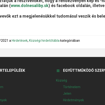
ztatjuk a résztvevőket, hogy a rendezvényen kép és -h
alán (
www.dolnesaliby.sk
) és facebook oldalán, illet
tvevők ezt a megjelenésükkel tudomásul veszik és bel
/2021
a
Hirdetések
,
Községi hirdetőtábla
kategóriában
RTELEPÜLÉEK
EGYÜTTMŰKÖDŐ SZER
Község
em
Történelem
Jelen
nyek
Hirdetmények