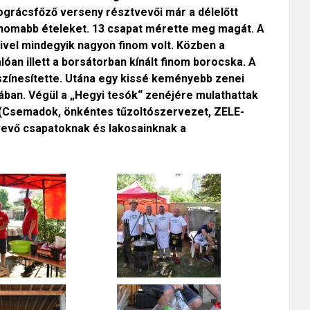
grácsfőző verseny résztvevői már a délelőtt
finomabb ételeket. 13 csapat mérette meg magát. A
mivel mindegyik nagyon finom volt. Közben a
óan illett a borsátorban kínált finom borocska. A
színesítette. Utána egy kissé keményebb zenei
ában. Végül a „Hegyi tesók“ zenéjére mulathattak
 (Csemadok, önkéntes tűzoltószervezet, ZELE-
vevő csapatoknak és lakosainknak a