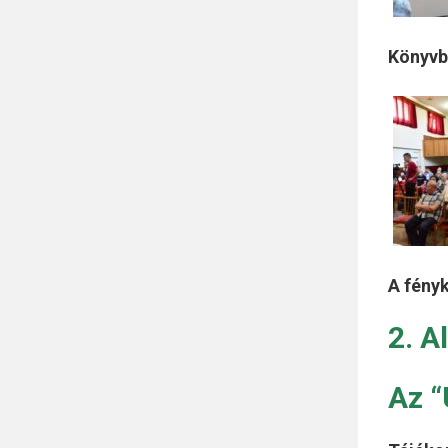
Könyv
A fény
2. A
Az “