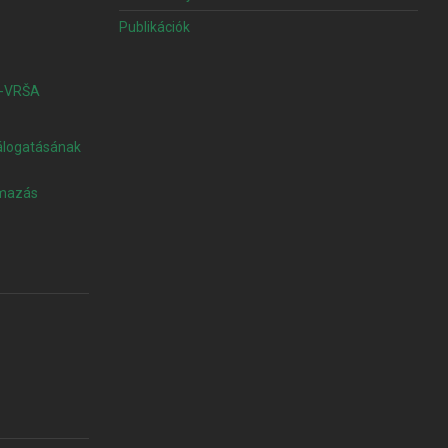
Publikációk
A-VRŠA
válogatásának
lmazás