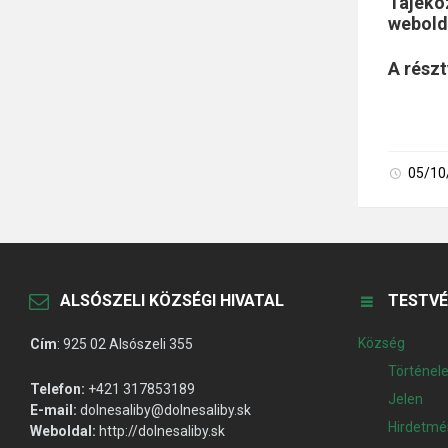
Tájéko
webold
A rész
05/10
ALSÓSZELI KÖZSÉGI HIVATAL
TESTVÉ
Község
Cím
:
925 02 Alsószeli 355
Történel
Telefon:
+421 317853189
Jelen
E-mail:
dolnesaliby@dolnesaliby.sk
Hirdetmé
Weboldal:
http://dolnesaliby.sk