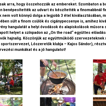
sak arra, hogy összehozzák az embereket. Szombaton a bo
n benépesítették az udvart és készítették a finomabbnál 
k nem volt könnyű dolga a legjobb 3 étel kiválasztásában, 
ben sült a finom csülök és cigánypecsenye is, amihez kivál
ény hangulatát a helyi óvodások és alapiskolások műsora 
apott helyet a színpadon az „On the road“ együttes előadás
évők hajnalig. Köszönjük az együttműködő szervezeteknek
 sportszervezet, Lószeretők klubja – Kajos Sándor), részt
rvezési munkákat és a jó hangulatot!