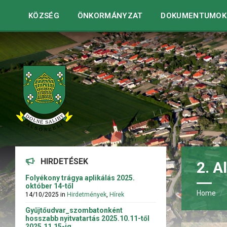
Warning
: strpos() expects parameter 1 to be string, array given 
KÖZSÉG
ÖNKORMÁNYZAT
DOKUMENTUMOK
HIRDETÉSEK
2. A
Folyékony trágya aplikálás 2025.
október 14-től
Home
14/10/2025
in
Hirdetmények
,
Hírek
Gyűjtőudvar_szombatonként
hosszabb nyitvatartás 2025.10.11-től
2025.11.15-ig