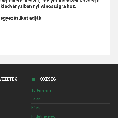
angfelvétel készül, melyet Alsószeli Község a
ve kiadványaiban nyilvánosságra hoz.
eegyezésüket adják.
VEZETEK
KÖZSÉG
Történelem
Jelen
Hírek
Hirdetmények