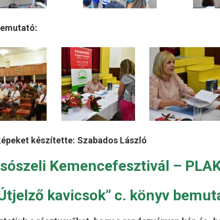
bemutató:
képeket készítette: Szabados László
lsószeli Kemencefesztivál – PLA
Útjelző kavicsok” c. könyv bemut