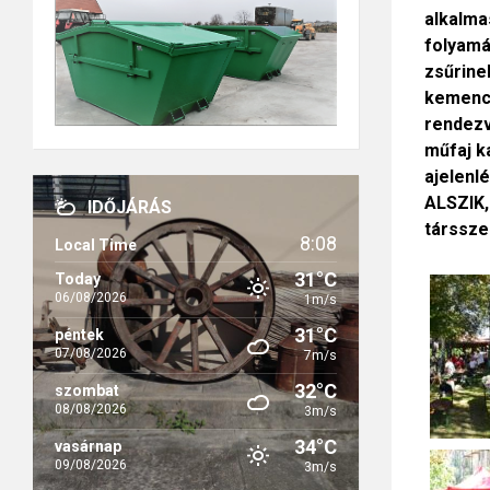
alkalma
folyamá
zsűrine
kemencé
rendezv
műfaj k
ajelenl
ALSZIK,
IDŐJÁRÁS
társsze
8:08
Local Time
31°C
Today
06/08/2026
1m/s
31°C
péntek
07/08/2026
7m/s
32°C
szombat
08/08/2026
3m/s
34°C
vasárnap
09/08/2026
3m/s