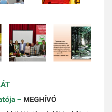
KÁT
atója –
MEGHÍVÓ