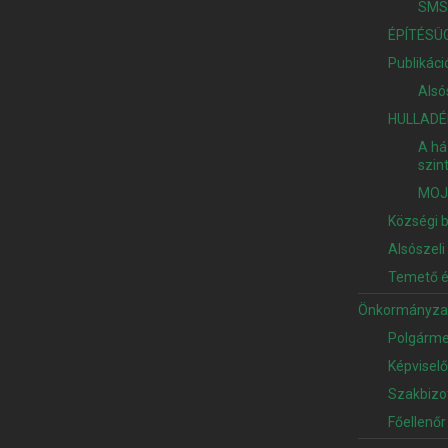
SMS 
ÉPÍTÉSÜG
Publikáci
Alsó
HULLAD
A há
szin
MOJ
Községi 
Alsószeli 
Temető é
Önkormányza
Polgárme
Képvisel
Szakbizo
Főellenőr