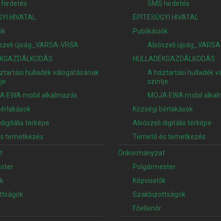
hirdetés
SMS hirdetés
YI HIVATAL
ÉPÍTÉSÜGYI HIVATAL
ók
Publikációk
szeli újság_VARSA-VRŠA
Alsószeli újság_VARS
ÉKGAZDÁLKODÁS
HULLADÉKGAZDÁLKODÁS
ztartási hulladék válogatásának
A háztartási hulladék 
tje
szintje
A EWA mobil alkalmazás
MOJA EWA mobil alka
bérlakások
Községi bérlakások
digitális térképe
Alsószeli digitális térképe
s temetkezés
Temető és temetkezés
t
Önkormányzat
ster
Polgármester
ők
Képviselők
ttságok
Szakbizottságok
Főellenőr