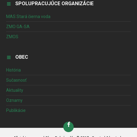
SPOLUPRACUJÚCE ORGANIZÁCIE
MAS Stará čierna voda
ZMO GA-SA
ZMOS
OBEC
História
Sučasnosť
Aktuality
Oznamy
Publikácie