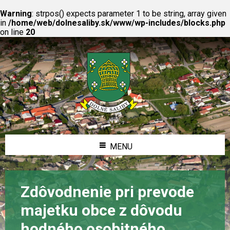
Warning
: strpos() expects parameter 1 to be string, array given
in
/home/web/dolnesaliby.sk/www/wp-includes/blocks.php
on line
20
MENU
Zdôvodnenie pri prevode
majetku obce z dôvodu
hodného osobitného