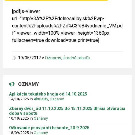
[pdfjs-viewer
url=”http%3A%2F%2Fdolnesaliby.sk%2Fwp-
content%2Fuploads%2FZd%C3%B4vodnenie_VM.pd
f” viewer_width=100% viewer_height=1360px
fullscreen=true download=true print=true]
19/05/2017
v
Oznamy
,
Úradná tabuľa
OZNAMY
Aplikácia tekutého hnoja od 14.10.2025
14/10/2025
in
Aktuality
,
Oznamy
Zberný dvor_od 11.10.2025 do 15.11.2025 dlhšia otváracia
doba v sobotu
10/10/2025
in
Oznamy
Očkovanie psov proti besnote_20.9.2025
18/09/2025
in
Oznamy