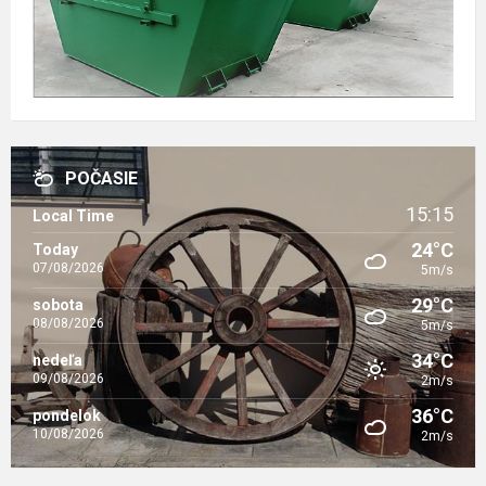
POČASIE
15:15
Local Time
24°C
Today
07/08/2026
5m/s
29°C
sobota
08/08/2026
5m/s
34°C
nedeľa
09/08/2026
2m/s
36°C
pondelok
10/08/2026
2m/s