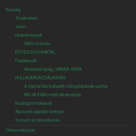
Község
Történelem
Jelen
Hirdetmények
SMS hirdetés
ÉPÍTÉSÜGYI HIVATAL
Publikációk
Alsószeli újság_VARSA-VRŠA
HULLADÉKGAZDÁLKODÁS
A háztartási hulladék válogatásának szintje
MOJA EWA mobil alkalmazás
Községi bérlakások
Alsószeli digitális térképe
Temető és temetkezés
Önkormányzat