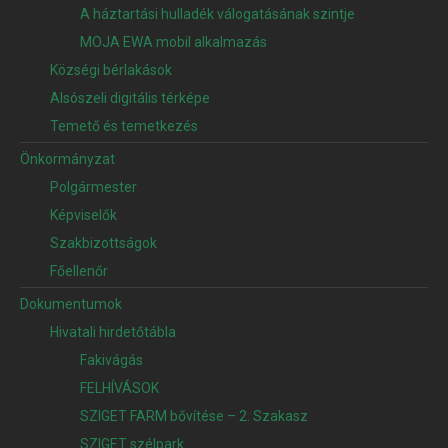
A háztartási hulladék válogatásának szintje
MOJA EWA mobil alkalmazás
Községi bérlakások
Alsószeli digitális térképe
Temető és temetkezés
Önkormányzat
Polgármester
Képviselők
Szakbizottságok
Főellenőr
Dokumentumok
Hivatali hirdetőtábla
Fakivágás
FELHÍVÁSOK
SZIGET FARM bővítése – 2. Szakasz
SZIGET szélpark