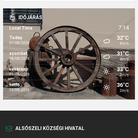
IDŐJÁRÁS
7:14
Local Time
32°C
Today
07/08/2026
3m/s
31°C
szombat
08/08/2026
4m/s
33°C
vasárnap
09/08/2026
2m/s
36°C
hétfő
10/08/2026
2m/s
ALSÓSZELI KÖZSÉGI HIVATAL