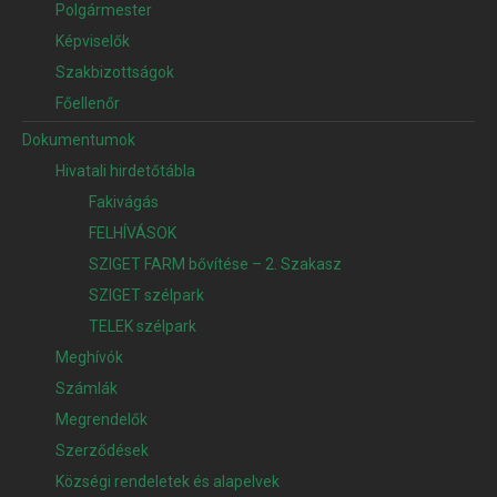
Polgármester
Képviselők
Szakbizottságok
Főellenőr
Dokumentumok
Hivatali hirdetőtábla
Fakivágás
FELHÍVÁSOK
SZIGET FARM bővítése – 2. Szakasz
SZIGET szélpark
TELEK szélpark
Meghívók
Számlák
Megrendelők
Szerződések
Községi rendeletek és alapelvek