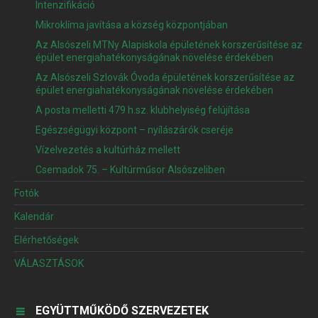
Intenzifikáció
Mikroklíma javítása a község központjában
Az Alsószeli MTNy Alapiskola épületének korszerűsítése az
épület energiahatékonyságának növelése érdekében
Az Alsószeli Szlovák Óvoda épületének korszerűsítése az
épület energiahatékonyságának növelése érdekében
A posta melletti 479 h.sz. klubhelyiség felújítása
Egészségügyi központ – nyílászárók cseréje
Vízelvezetés a kultúrház mellett
Csemadok 75. – Kultúrműsor Alsószeliben
Fotók
Kalendár
Elérhetőségek
VÁLASZTÁSOK
EGYÜTTMŰKÖDŐ SZERVEZETEK