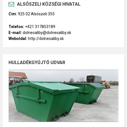
ALSÓSZELI KÖZSÉGI HIVATAL
Cím
:
925 02 Alsószeli 355
Telefon:
+421 317853189
E-mail:
dolnesaliby@dolnesaliby.sk
Weboldal:
http://dolnesaliby.sk
HULLADÉKGYŰJTŐ UDVAR