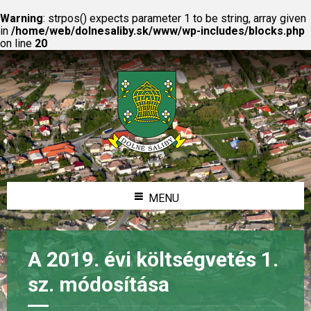
Warning
: strpos() expects parameter 1 to be string, array given
in
/home/web/dolnesaliby.sk/www/wp-includes/blocks.php
on line
20
MENU
A 2019. évi költségvetés 1.
sz. módosítása