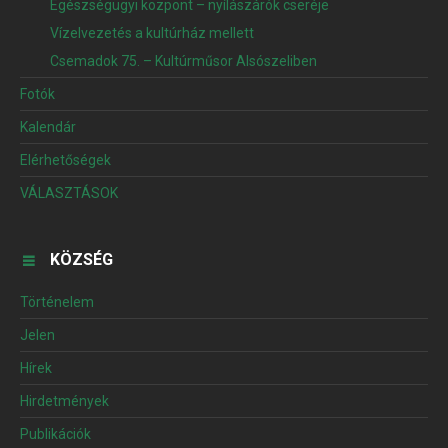
Egészségügyi központ – nyílászárók cseréje
Vízelvezetés a kultúrház mellett
Csemadok 75. – Kultúrműsor Alsószeliben
Fotók
Kalendár
Elérhetőségek
VÁLASZTÁSOK
KÖZSÉG
Történelem
Jelen
Hírek
Hirdetmények
Publikációk