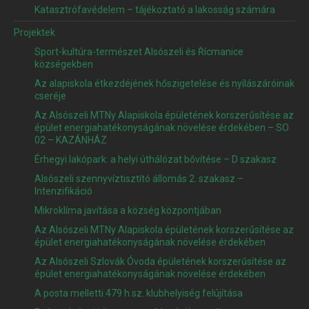
Katasztrófavédelem – tájékoztató a lakosság számára
Projektek
Sport-kultúra-természet Alsószeli és Řícmanice
községekben
Az alapiskola étkezdéjének hőszigetelése és nyílászáróinak
cseréje
Az Alsószeli MTNy Alapiskola épületének korszerűsítése az
épület energiahatékonyságának növelése érdekében – SO
02 – KAZÁNHÁZ
Érhegyi lakópark: a helyi úthálózat bővítése – D szakasz
Alsószeli szennyvíztisztító állomás 2. szakasz –
Intenzifikáció
Mikroklíma javítása a község központjában
Az Alsószeli MTNy Alapiskola épületének korszerűsítése az
épület energiahatékonyságának növelése érdekében
Az Alsószeli Szlovák Óvoda épületének korszerűsítése az
épület energiahatékonyságának növelése érdekében
A posta melletti 479 h.sz. klubhelyiség felújítása