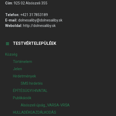
Cím
:
925 02 Alsószeli 355
Telefon:
+421 317853189
E-mail:
dolnesaliby@dolnesaliby.sk
Weboldal:
http://dolnesaliby.sk
TESTVÉRTELEPÜLÉEK
Község
Történelem
Jelen
Hirdetmények
SMS hirdetés
ÉPÍTÉSÜGYI HIVATAL
Publikációk
Alsószeli újság_VARSA-VRŠA
HULLADÉKGAZDÁLKODÁS