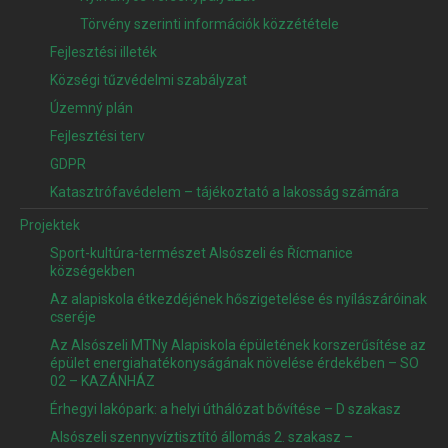
Törvény szerinti információk közzététele
Fejlesztési illeték
Községi tűzvédelmi szabályzat
Územný plán
Fejlesztési terv
GDPR
Katasztrófavédelem – tájékoztató a lakosság számára
Projektek
Sport-kultúra-természet Alsószeli és Řícmanice
községekben
Az alapiskola étkezdéjének hőszigetelése és nyílászáróinak
cseréje
Az Alsószeli MTNy Alapiskola épületének korszerűsítése az
épület energiahatékonyságának növelése érdekében – SO
02 – KAZÁNHÁZ
Érhegyi lakópark: a helyi úthálózat bővítése – D szakasz
Alsószeli szennyvíztisztító állomás 2. szakasz –