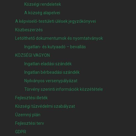
Községi rendeletek
A község alapelvei
A képviselő-testületi ülések jegyzőkönyvei
Közbeszerzés
Letölthető dokumentumok és nyomtatványok
Ingatlan- és kutyaadó – bevallás
KÖZSÉGI VAGYON
Ingatlan eladási szándék
Ingatlan bérbeadási szándék
Nyilványos versenypályázat
Törvény szerinti információk közzététele
Fejlesztési illeték
Községi tűzvédelmi szabályzat
Územný plán
Fejlesztési terv
GDPR