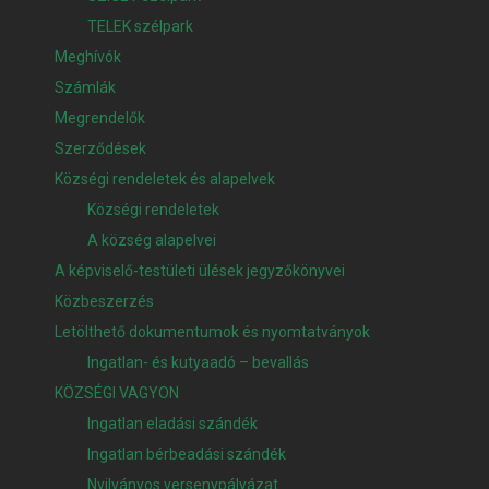
TELEK szélpark
Meghívók
Számlák
Megrendelők
Szerződések
Községi rendeletek és alapelvek
Községi rendeletek
A község alapelvei
A képviselő-testületi ülések jegyzőkönyvei
Közbeszerzés
Letölthető dokumentumok és nyomtatványok
Ingatlan- és kutyaadó – bevallás
KÖZSÉGI VAGYON
Ingatlan eladási szándék
Ingatlan bérbeadási szándék
Nyilványos versenypályázat