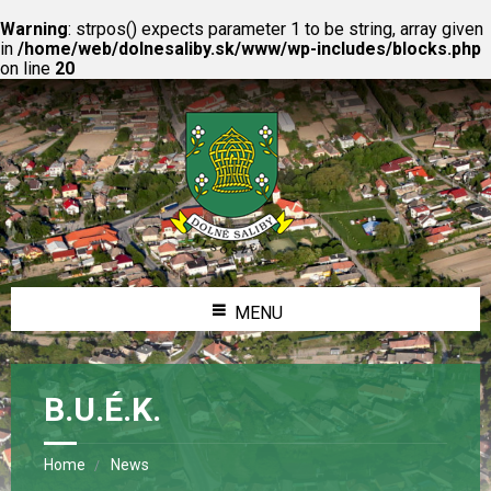
Warning
: strpos() expects parameter 1 to be string, array given
in
/home/web/dolnesaliby.sk/www/wp-includes/blocks.php
on line
20
MENU
B.U.É.K.
Home
News