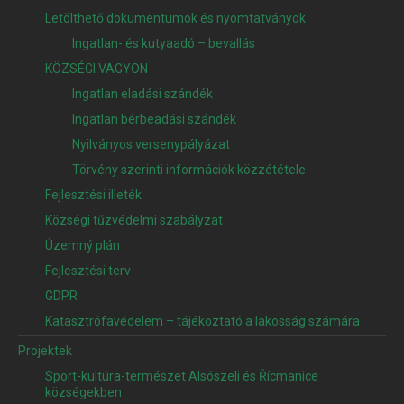
Letölthető dokumentumok és nyomtatványok
Ingatlan- és kutyaadó – bevallás
KÖZSÉGI VAGYON
Ingatlan eladási szándék
Ingatlan bérbeadási szándék
Nyilványos versenypályázat
Törvény szerinti információk közzététele
Fejlesztési illeték
Községi tűzvédelmi szabályzat
Územný plán
Fejlesztési terv
GDPR
Katasztrófavédelem – tájékoztató a lakosság számára
Projektek
Sport-kultúra-természet Alsószeli és Řícmanice
községekben