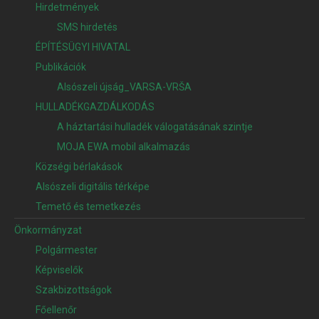
Hirdetmények
SMS hirdetés
ÉPÍTÉSÜGYI HIVATAL
Publikációk
Alsószeli újság_VARSA-VRŠA
HULLADÉKGAZDÁLKODÁS
A háztartási hulladék válogatásának szintje
MOJA EWA mobil alkalmazás
Községi bérlakások
Alsószeli digitális térképe
Temető és temetkezés
Önkormányzat
Polgármester
Képviselők
Szakbizottságok
Főellenőr