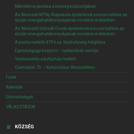
Mikroklíma javítása a község központjában
Az Alsószeli MTNy Alapiskola épületének korszerűsítése az
épület energiahatékonyságának növelése érdekében
Az Alsószeli Szlovák Óvoda épületének korszerűsítése az
épület energiahatékonyságának növelése érdekében
A posta melletti 479 h.sz. klubhelyiség felújítása
Egészségügyi központ – nyílászárók cseréje
Vízelvezetés a kultúrház mellett
Csemadok 75. – Kultúrműsor Alsószeliben
Fotók
Kalendár
Elérhetőségek
VÁLASZTÁSOK
KÖZSÉG