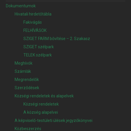
Dokumentumok
Hivatali hirdetőtábla
Fakivágás
FELHÍVÁSOK
SZIGET FARM bővítése – 2. Szakasz
SZIGET szélpark
TELEK szélpark
Meghívók
Számlák
Megrendelők
Szerződések
Községi rendeletek és alapelvek
Községi rendeletek
A község alapelvei
A képviselő-testületi ülések jegyzőkönyvei
Közbeszerzés