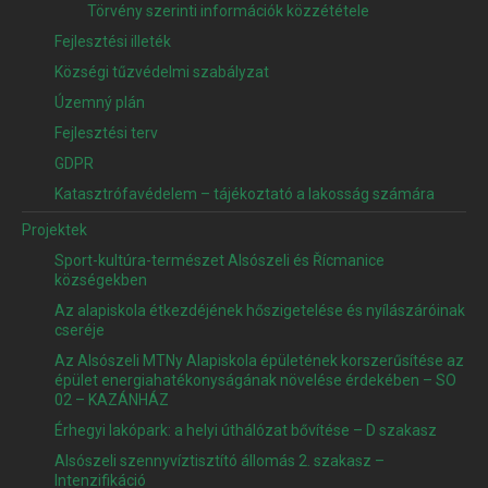
Törvény szerinti információk közzététele
Fejlesztési illeték
Községi tűzvédelmi szabályzat
Územný plán
Fejlesztési terv
GDPR
Katasztrófavédelem – tájékoztató a lakosság számára
Projektek
Sport-kultúra-természet Alsószeli és Řícmanice
községekben
Az alapiskola étkezdéjének hőszigetelése és nyílászáróinak
cseréje
Az Alsószeli MTNy Alapiskola épületének korszerűsítése az
épület energiahatékonyságának növelése érdekében – SO
02 – KAZÁNHÁZ
Érhegyi lakópark: a helyi úthálózat bővítése – D szakasz
Alsószeli szennyvíztisztító állomás 2. szakasz –
Intenzifikáció