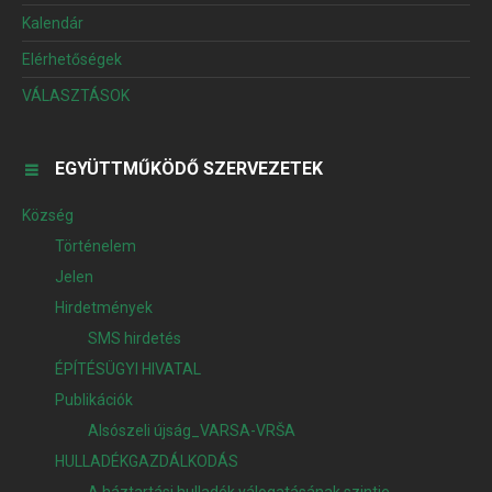
Kalendár
Elérhetőségek
VÁLASZTÁSOK
EGYÜTTMŰKÖDŐ SZERVEZETEK
Község
Történelem
Jelen
Hirdetmények
SMS hirdetés
ÉPÍTÉSÜGYI HIVATAL
Publikációk
Alsószeli újság_VARSA-VRŠA
HULLADÉKGAZDÁLKODÁS
A háztartási hulladék válogatásának szintje