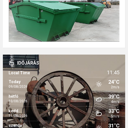
IDŐJÁRÁS
11:45
Local Time
24°C
Today
09/08/2026
2m/s
39°C
hétfő
10/08/2026
4m/s
33°C
kedd
11/08/2026
5m/s
31°C
szerda