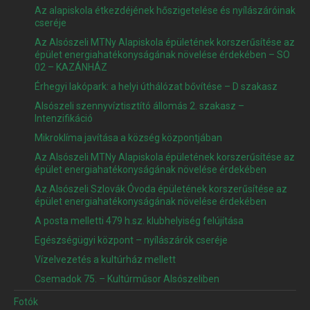
Az alapiskola étkezdéjének hőszigetelése és nyílászáróinak
cseréje
Az Alsószeli MTNy Alapiskola épületének korszerűsítése az
épület energiahatékonyságának növelése érdekében – SO
02 – KAZÁNHÁZ
Érhegyi lakópark: a helyi úthálózat bővítése – D szakasz
Alsószeli szennyvíztisztító állomás 2. szakasz –
Intenzifikáció
Mikroklíma javítása a község központjában
Az Alsószeli MTNy Alapiskola épületének korszerűsítése az
épület energiahatékonyságának növelése érdekében
Az Alsószeli Szlovák Óvoda épületének korszerűsítése az
épület energiahatékonyságának növelése érdekében
A posta melletti 479 h.sz. klubhelyiség felújítása
Egészségügyi központ – nyílászárók cseréje
Vízelvezetés a kultúrház mellett
Csemadok 75. – Kultúrműsor Alsószeliben
Fotók