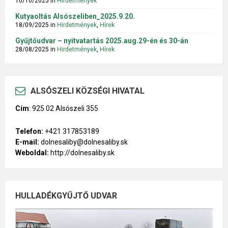
10/10/2025
in
Hirdetmények
Kutyaoltás Alsószeliben_2025.9.20.
18/09/2025
in
Hirdetmények
,
Hírek
Gyűjtőudvar – nyitvatartás 2025.aug.29-én és 30-án
28/08/2025
in
Hirdetmények
,
Hírek
ALSÓSZELI KÖZSÉGI HIVATAL
Cím
:
925 02 Alsószeli 355
Telefon:
+421 317853189
E-mail:
dolnesaliby@dolnesaliby.sk
Weboldal:
http://dolnesaliby.sk
HULLADÉKGYŰJTŐ UDVAR