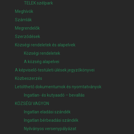
TELEK szélpark
Meghívók
Számlák
Megrendelők
Szerződések
Községi rendeletek és alapelvek
Községi rendeletek
A község alapelvei
A képviselő-testületi ülések jegyzőkönyvei
Közbeszerzés
Letölthető dokumentumok és nyomtatványok
Ingatlan- és kutyaadó – bevallás
KÖZSÉGI VAGYON
Ingatlan eladási szándék
Ingatlan bérbeadási szándék
Nyilványos versenypályázat