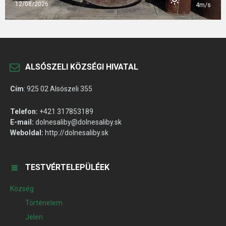
12/08/2026
4m/s
ALSÓSZELI KÖZSÉGI HIVATAL
Cím
:
925 02 Alsószeli 355
Telefon:
+421 317853189
E-mail:
dolnesaliby@dolnesaliby.sk
Weboldal:
http://dolnesaliby.sk
TESTVÉRTELEPÜLÉEK
Község
Történelem
Jelen