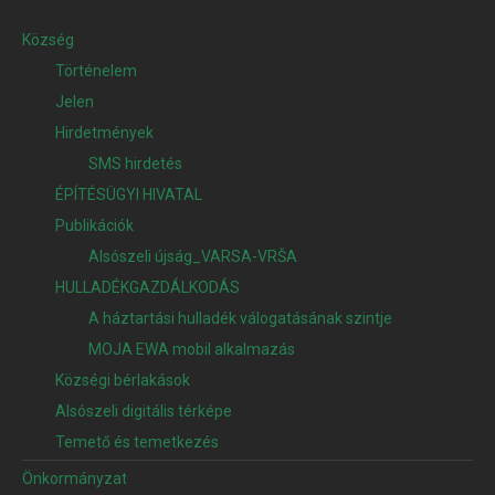
Község
Történelem
Jelen
Hirdetmények
SMS hirdetés
ÉPÍTÉSÜGYI HIVATAL
Publikációk
Alsószeli újság_VARSA-VRŠA
HULLADÉKGAZDÁLKODÁS
A háztartási hulladék válogatásának szintje
MOJA EWA mobil alkalmazás
Községi bérlakások
Alsószeli digitális térképe
Temető és temetkezés
Önkormányzat