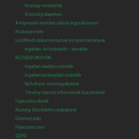
Községi rendeletek
A község alapelvei
A képviselő-testületi ülések jegyzőkönyvei
Közbeszerzés
Letölthető dokumentumok és nyomtatványok
Ingatlan- és kutyaadó – bevallás
KÖZSÉGI VAGYON
Ingatlan eladási szándék
Ingatlan bérbeadási szándék
Nyilványos versenypályázat
Törvény szerinti információk közzététele
Fejlesztési illeték
Községi tűzvédelmi szabályzat
Územný plán
Fejlesztési terv
GDPR