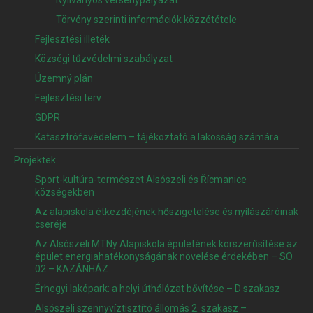
Nyilványos versenypályázat
Törvény szerinti információk közzététele
Fejlesztési illeték
Községi tűzvédelmi szabályzat
Územný plán
Fejlesztési terv
GDPR
Katasztrófavédelem – tájékoztató a lakosság számára
Projektek
Sport-kultúra-természet Alsószeli és Řícmanice
községekben
Az alapiskola étkezdéjének hőszigetelése és nyílászáróinak
cseréje
Az Alsószeli MTNy Alapiskola épületének korszerűsítése az
épület energiahatékonyságának növelése érdekében – SO
02 – KAZÁNHÁZ
Érhegyi lakópark: a helyi úthálózat bővítése – D szakasz
Alsószeli szennyvíztisztító állomás 2. szakasz –