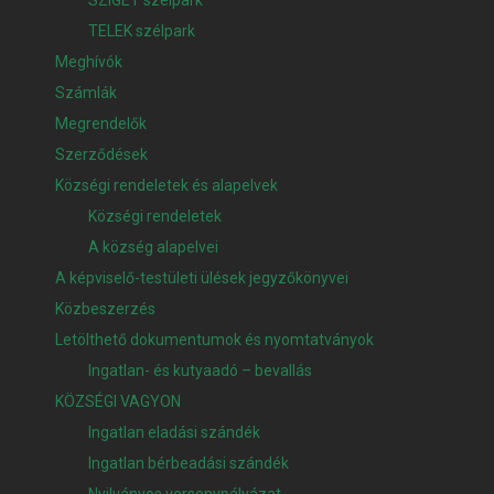
SZIGET szélpark
TELEK szélpark
Meghívók
Számlák
Megrendelők
Szerződések
Községi rendeletek és alapelvek
Községi rendeletek
A község alapelvei
A képviselő-testületi ülések jegyzőkönyvei
Közbeszerzés
Letölthető dokumentumok és nyomtatványok
Ingatlan- és kutyaadó – bevallás
KÖZSÉGI VAGYON
Ingatlan eladási szándék
Ingatlan bérbeadási szándék