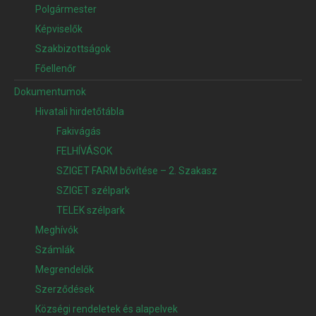
Polgármester
Képviselők
Szakbizottságok
Főellenőr
Dokumentumok
Hivatali hirdetőtábla
Fakivágás
FELHÍVÁSOK
SZIGET FARM bővítése – 2. Szakasz
SZIGET szélpark
TELEK szélpark
Meghívók
Számlák
Megrendelők
Szerződések
Községi rendeletek és alapelvek