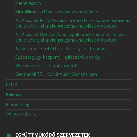
Intenzifikáció
Mikroklíma javítása a község központjában
Az Alsószeli MTNy Alapiskola épületének korszerűsítése az
épület energiahatékonyságának növelése érdekében
Az Alsószeli Szlovák Óvoda épületének korszerűsítése az
épület energiahatékonyságának növelése érdekében
A posta melletti 479 h.sz. klubhelyiség felújítása
Egészségügyi központ – nyílászárók cseréje
Vízelvezetés a kultúrház mellett
Csemadok 75. – Kultúrműsor Alsószeliben
Fotók
Kalendár
Elérhetőségek
VÁLASZTÁSOK
EGYÜTTMŰKÖDŐ SZERVEZETEK