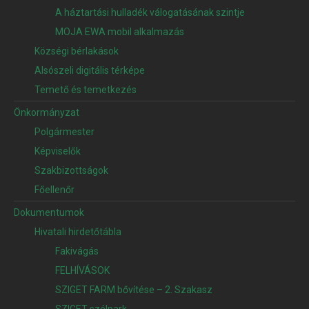
A háztartási hulladék válogatásának szintje
MOJA EWA mobil alkalmazás
Községi bérlakások
Alsószeli digitális térképe
Temető és temetkezés
Önkormányzat
Polgármester
Képviselők
Szakbizottságok
Főellenőr
Dokumentumok
Hivatali hirdetőtábla
Fakivágás
FELHÍVÁSOK
SZIGET FARM bővítése – 2. Szakasz