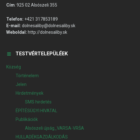
Cím
:
925 02 Alsószeli 355
Telefon:
+421 317853189
E-mail:
dolnesaliby@dolnesaliby.sk
Weboldal:
http://dolnesaliby.sk
TESTVÉRTELEPÜLÉEK
Község
Történelem
Jelen
Hirdetmények
SMS hirdetés
ÉPÍTÉSÜGYI HIVATAL
Publikációk
Alsószeli újság_VARSA-VRŠA
HULLADÉKGAZDÁLKODÁS