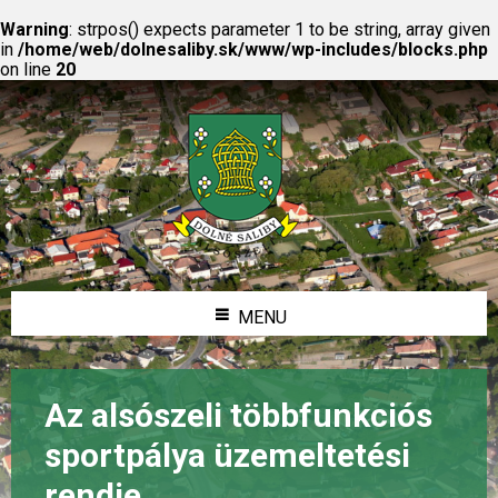
Warning
: strpos() expects parameter 1 to be string, array given
in
/home/web/dolnesaliby.sk/www/wp-includes/blocks.php
on line
20
MENU
Az alsószeli többfunkciós
sportpálya üzemeltetési
rendje