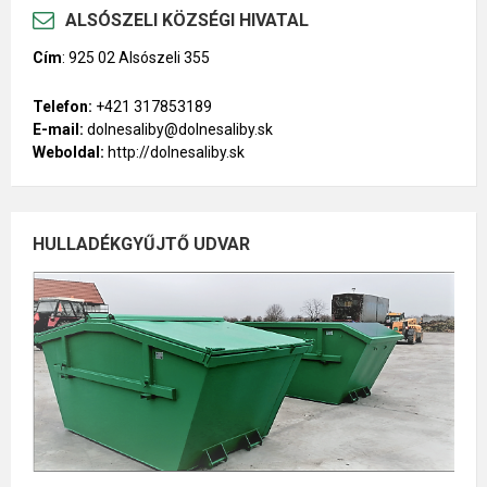
ALSÓSZELI KÖZSÉGI HIVATAL
Cím
:
925 02 Alsószeli 355
Telefon:
+421 317853189
E-mail:
dolnesaliby@dolnesaliby.sk
Weboldal:
http://dolnesaliby.sk
HULLADÉKGYŰJTŐ UDVAR