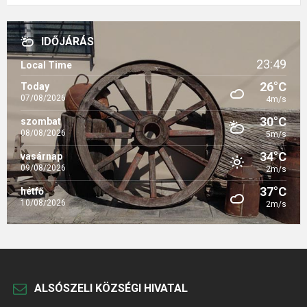
IDŐJÁRÁS
23:49
Local Time
26°C
Today
07/08/2026
4m/s
30°C
szombat
08/08/2026
5m/s
34°C
vasárnap
09/08/2026
2m/s
37°C
hétfő
10/08/2026
2m/s
ALSÓSZELI KÖZSÉGI HIVATAL