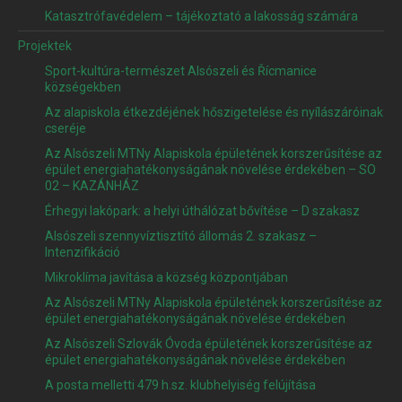
Katasztrófavédelem – tájékoztató a lakosság számára
Projektek
Sport-kultúra-természet Alsószeli és Řícmanice
községekben
Az alapiskola étkezdéjének hőszigetelése és nyílászáróinak
cseréje
Az Alsószeli MTNy Alapiskola épületének korszerűsítése az
épület energiahatékonyságának növelése érdekében – SO
02 – KAZÁNHÁZ
Érhegyi lakópark: a helyi úthálózat bővítése – D szakasz
Alsószeli szennyvíztisztító állomás 2. szakasz –
Intenzifikáció
Mikroklíma javítása a község központjában
Az Alsószeli MTNy Alapiskola épületének korszerűsítése az
épület energiahatékonyságának növelése érdekében
Az Alsószeli Szlovák Óvoda épületének korszerűsítése az
épület energiahatékonyságának növelése érdekében
A posta melletti 479 h.sz. klubhelyiség felújítása