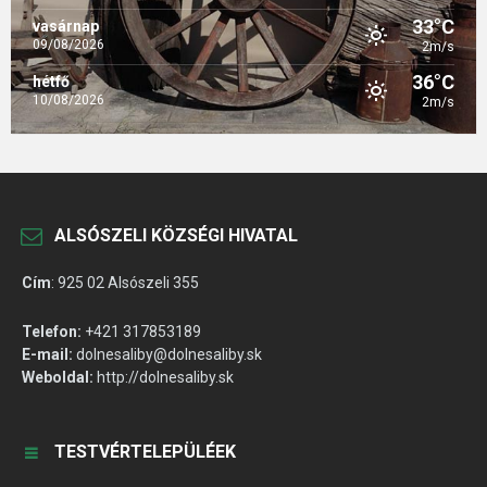
33°C
vasárnap
09/08/2026
2m/s
36°C
hétfő
10/08/2026
2m/s
ALSÓSZELI KÖZSÉGI HIVATAL
Cím
:
925 02 Alsószeli 355
Telefon:
+421 317853189
E-mail:
dolnesaliby@dolnesaliby.sk
Weboldal:
http://dolnesaliby.sk
TESTVÉRTELEPÜLÉEK