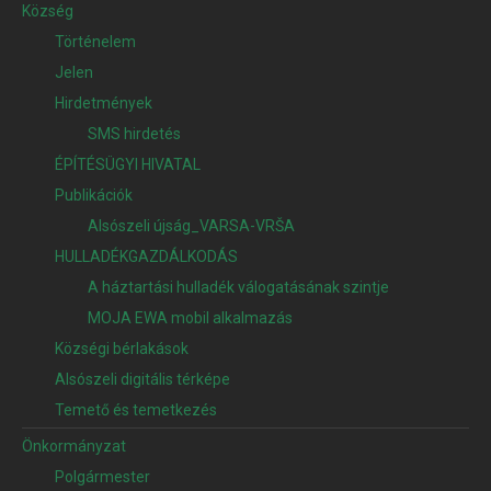
Község
Történelem
Jelen
Hirdetmények
SMS hirdetés
ÉPÍTÉSÜGYI HIVATAL
Publikációk
Alsószeli újság_VARSA-VRŠA
HULLADÉKGAZDÁLKODÁS
A háztartási hulladék válogatásának szintje
MOJA EWA mobil alkalmazás
Községi bérlakások
Alsószeli digitális térképe
Temető és temetkezés
Önkormányzat
Polgármester