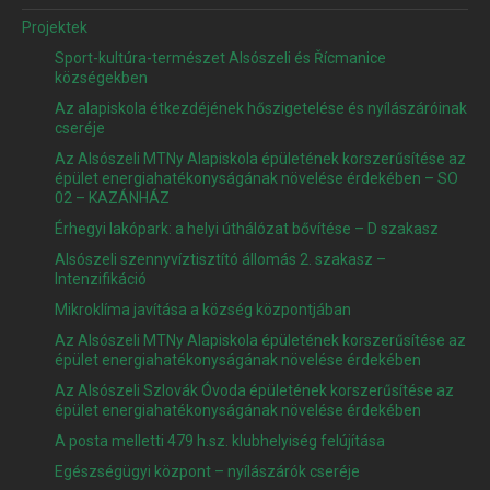
Projektek
Sport-kultúra-természet Alsószeli és Řícmanice
községekben
Az alapiskola étkezdéjének hőszigetelése és nyílászáróinak
cseréje
Az Alsószeli MTNy Alapiskola épületének korszerűsítése az
épület energiahatékonyságának növelése érdekében – SO
02 – KAZÁNHÁZ
Érhegyi lakópark: a helyi úthálózat bővítése – D szakasz
Alsószeli szennyvíztisztító állomás 2. szakasz –
Intenzifikáció
Mikroklíma javítása a község központjában
Az Alsószeli MTNy Alapiskola épületének korszerűsítése az
épület energiahatékonyságának növelése érdekében
Az Alsószeli Szlovák Óvoda épületének korszerűsítése az
épület energiahatékonyságának növelése érdekében
A posta melletti 479 h.sz. klubhelyiség felújítása
Egészségügyi központ – nyílászárók cseréje