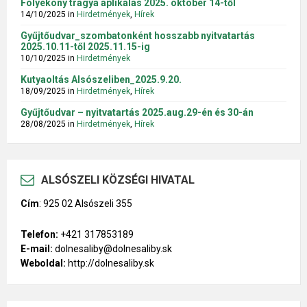
Folyékony trágya aplikálás 2025. október 14-től
14/10/2025
in
Hirdetmények
,
Hírek
Gyűjtőudvar_szombatonként hosszabb nyitvatartás
2025.10.11-től 2025.11.15-ig
10/10/2025
in
Hirdetmények
Kutyaoltás Alsószeliben_2025.9.20.
18/09/2025
in
Hirdetmények
,
Hírek
Gyűjtőudvar – nyitvatartás 2025.aug.29-én és 30-án
28/08/2025
in
Hirdetmények
,
Hírek
ALSÓSZELI KÖZSÉGI HIVATAL
Cím
:
925 02 Alsószeli 355
Telefon:
+421 317853189
E-mail:
dolnesaliby@dolnesaliby.sk
Weboldal:
http://dolnesaliby.sk