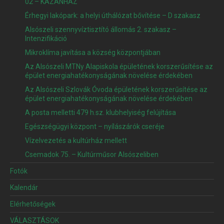
02 – KAZÁNHÁZ
Érhegyi lakópark: a helyi úthálózat bővítése – D szakasz
Alsószeli szennyvíztisztító állomás 2. szakasz –
Intenzifikáció
Mikroklíma javítása a község központjában
Az Alsószeli MTNy Alapiskola épületének korszerűsítése az
épület energiahatékonyságának növelése érdekében
Az Alsószeli Szlovák Óvoda épületének korszerűsítése az
épület energiahatékonyságának növelése érdekében
A posta melletti 479 h.sz. klubhelyiség felújítása
Egészségügyi központ – nyílászárók cseréje
Vízelvezetés a kultúrház mellett
Csemadok 75. – Kultúrműsor Alsószeliben
Fotók
Kalendár
Elérhetőségek
VÁLASZTÁSOK