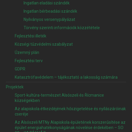
Ingatlan eladási szándék
Ingatlan bérbeadási szándék
Nyilványos versenypályázat
Törvény szerinti információk közzététele
Fejlesztési illeték
Községi tűzvédelmi szabályzat
Územný plán
Fejlesztési terv
GDPR
Katasztrófavédelem – tájékoztató a lakosság számára
Projektek
Sport-kultúra-természet Alsószeli és Řícmanice
községekben
Az alapiskola étkezdéjének hőszigetelése és nyílászáróinak
cseréje
Az Alsószeli MTNy Alapiskola épületének korszerűsítése az
épület energiahatékonyságának növelése érdekében – SO