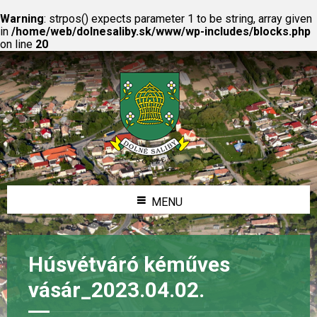
Warning
: strpos() expects parameter 1 to be string, array given
in
/home/web/dolnesaliby.sk/www/wp-includes/blocks.php
on line
20
MENU
Húsvétváró kéműves
vásár_2023.04.02.