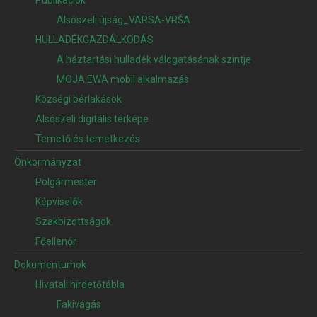
Publikációk
Alsószeli újság_VARSA-VRŠA
HULLADÉKGAZDÁLKODÁS
A háztartási hulladék válogatásának szintje
MOJA EWA mobil alkalmazás
Községi bérlakások
Alsószeli digitális térképe
Temető és temetkezés
Önkormányzat
Polgármester
Képviselők
Szakbizottságok
Főellenőr
Dokumentumok
Hivatali hirdetőtábla
Fakivágás