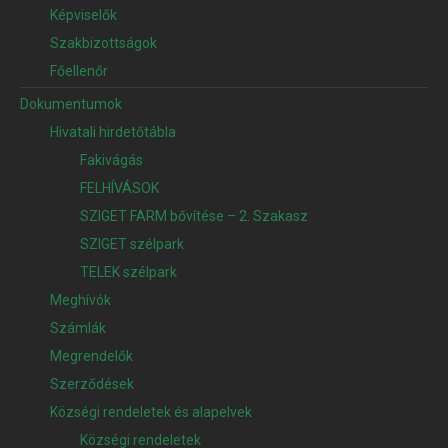
Képviselők
Szakbizottságok
Főellenőr
Dokumentumok
Hivatali hirdetőtábla
Fakivágás
FELHÍVÁSOK
SZIGET FARM bővítése – 2. Szakasz
SZIGET szélpark
TELEK szélpark
Meghívók
Számlák
Megrendelők
Szerződések
Községi rendeletek és alapelvek
Községi rendeletek