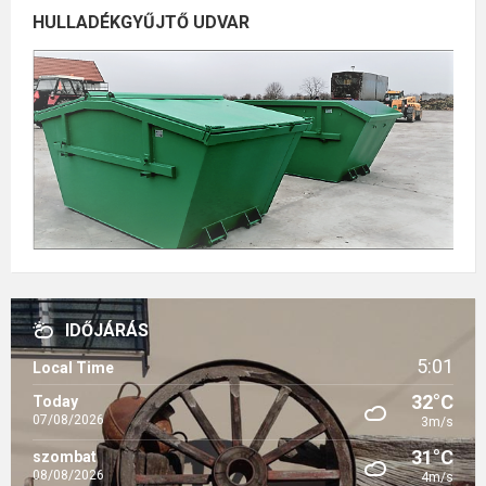
HULLADÉKGYŰJTŐ UDVAR
IDŐJÁRÁS
5:01
Local Time
32°C
Today
07/08/2026
3m/s
31°C
szombat
08/08/2026
4m/s