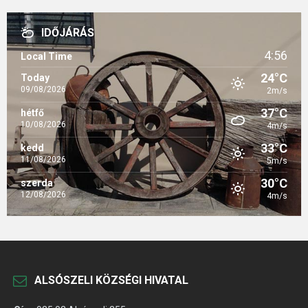
IDŐJÁRÁS
4:56
Local Time
24°C
Today
09/08/2026
2m/s
37°C
hétfő
10/08/2026
4m/s
33°C
kedd
11/08/2026
5m/s
30°C
szerda
12/08/2026
4m/s
ALSÓSZELI KÖZSÉGI HIVATAL