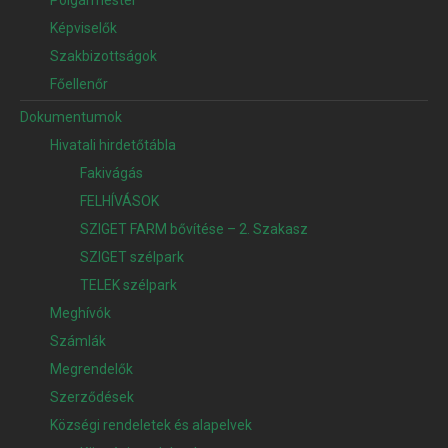
Polgármester
Képviselők
Szakbizottságok
Főellenőr
Dokumentumok
Hivatali hirdetőtábla
Fakivágás
FELHÍVÁSOK
SZIGET FARM bővítése – 2. Szakasz
SZIGET szélpark
TELEK szélpark
Meghívók
Számlák
Megrendelők
Szerződések
Községi rendeletek és alapelvek