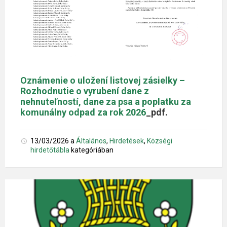
NAME
Oznámenie o uložení listovej zásielky –
Rozhodnutie o vyrubení dane z
Zámer c. 1-Z_2026_Pótlék I-nehnuteľnosti pri RD s.č
nehnuteľností, dane za psa a poplatku za
komunálny odpad za rok 2026
_pdf.
Zámer c. 2-Z_2026_Pótlék I-nehnuteľnosti pri RD s.
13/03/2026
a
Általános
,
Hirdetések
,
Községi
hirdetőtábla
kategóriában
Zámer c. 3-Z_2026_Pótlék I-nehnuteľnosti pri RD s.č
Zámer c. 4-Z/2026-ALSZER_Vyžiadanie cenov. ponúk