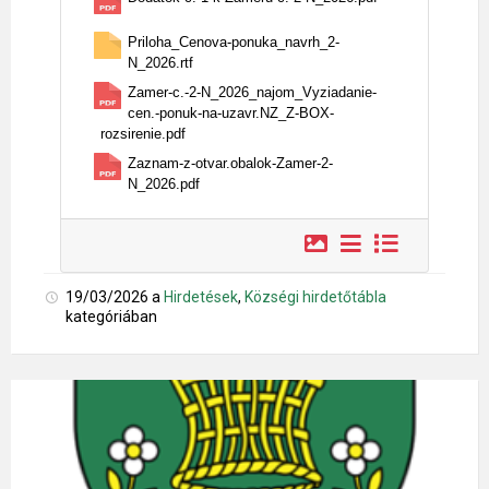
Priloha_Cenova-ponuka_navrh_2-
N_2026.rtf
Zamer-c.-2-N_2026_najom_Vyziadanie-
cen.-ponuk-na-uzavr.NZ_Z-BOX-
rozsirenie.pdf
Zaznam-z-otvar.obalok-Zamer-2-
N_2026.pdf
19/03/2026
a
Hirdetések
,
Községi hirdetőtábla
kategóriában