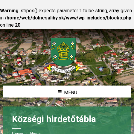
Warning
: strpos() expects parameter 1 to be string, array given
in
/home/web/dolnesaliby.sk/www/wp-includes/blocks.php
on line
20
MENU
Községi hirdetőtábla