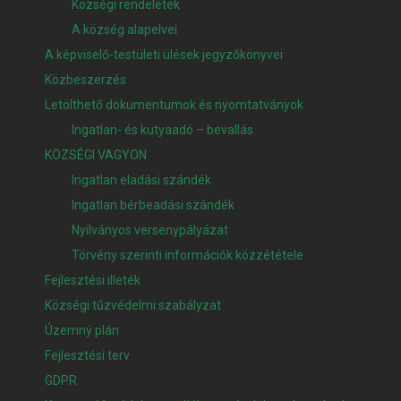
Községi rendeletek
A község alapelvei
A képviselő-testületi ülések jegyzőkönyvei
Közbeszerzés
Letölthető dokumentumok és nyomtatványok
Ingatlan- és kutyaadó – bevallás
KÖZSÉGI VAGYON
Ingatlan eladási szándék
Ingatlan bérbeadási szándék
Nyilványos versenypályázat
Törvény szerinti információk közzététele
Fejlesztési illeték
Községi tűzvédelmi szabályzat
Územný plán
Fejlesztési terv
GDPR