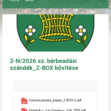
Home
News
2-N/2026 sz. bérbeadási
szándék_Z-BOX bővítése
Cenova-ponuka_prijata_Z-BOX-2.pdf
Dodatok-c.-1-k-Zameru-c.-2-N_2026.pdf