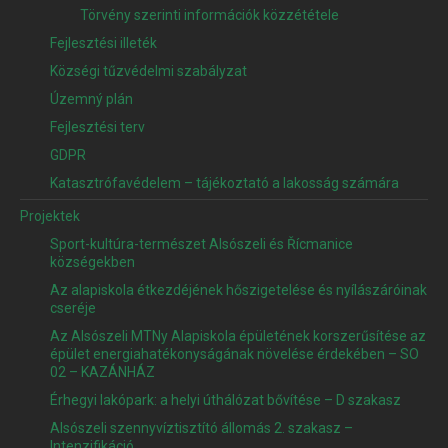
Törvény szerinti információk közzététele
Fejlesztési illeték
Községi tűzvédelmi szabályzat
Územný plán
Fejlesztési terv
GDPR
Katasztrófavédelem – tájékoztató a lakosság számára
Projektek
Sport-kultúra-természet Alsószeli és Řícmanice
községekben
Az alapiskola étkezdéjének hőszigetelése és nyílászáróinak
cseréje
Az Alsószeli MTNy Alapiskola épületének korszerűsítése az
épület energiahatékonyságának növelése érdekében – SO
02 – KAZÁNHÁZ
Érhegyi lakópark: a helyi úthálózat bővítése – D szakasz
Alsószeli szennyvíztisztító állomás 2. szakasz –
Intenzifikáció