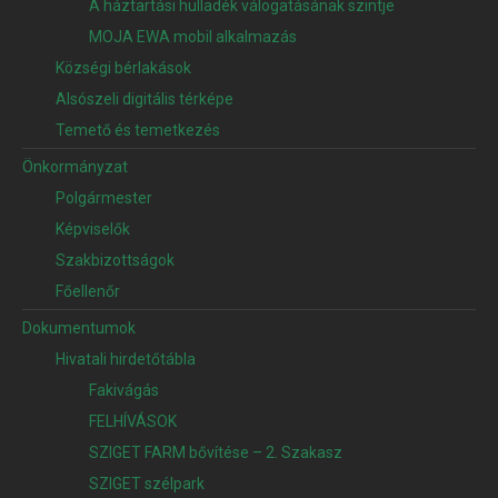
A háztartási hulladék válogatásának szintje
MOJA EWA mobil alkalmazás
Községi bérlakások
Alsószeli digitális térképe
Temető és temetkezés
Önkormányzat
Polgármester
Képviselők
Szakbizottságok
Főellenőr
Dokumentumok
Hivatali hirdetőtábla
Fakivágás
FELHÍVÁSOK
SZIGET FARM bővítése – 2. Szakasz
SZIGET szélpark