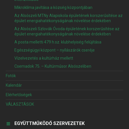
Mikroklíma javítása a község központjában
Az Alsószeli MTNy Alapiskola épületének korszerűsítése az
épület energiahatékonyságának növelése érdekében
Az Alsószeli Szlovák Óvoda épületének korszerűsítése az
épület energiahatékonyságának növelése érdekében
A posta melletti 479 h.sz. klubhelyiség felújítása
Egészségügyi központ – nyílászárók cseréje
Vízelvezetés a kultúrház mellett
Csemadok 75. – Kultúrműsor Alsószeliben
Fotók
Kalendár
Elérhetőségek
VÁLASZTÁSOK
EGYÜTTMŰKÖDŐ SZERVEZETEK