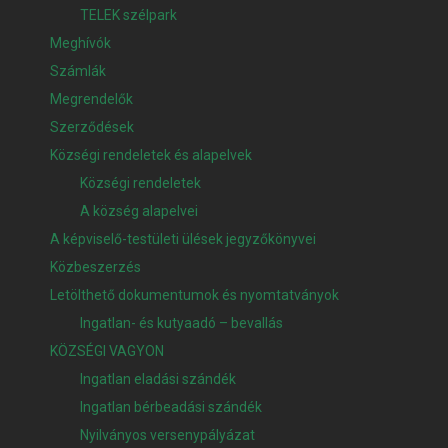
TELEK szélpark
Meghívók
Számlák
Megrendelők
Szerződések
Községi rendeletek és alapelvek
Községi rendeletek
A község alapelvei
A képviselő-testületi ülések jegyzőkönyvei
Közbeszerzés
Letölthető dokumentumok és nyomtatványok
Ingatlan- és kutyaadó – bevallás
KÖZSÉGI VAGYON
Ingatlan eladási szándék
Ingatlan bérbeadási szándék
Nyilványos versenypályázat