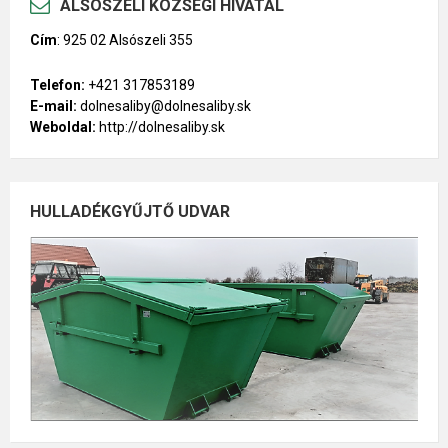
ALSÓSZELI KÖZSÉGI HIVATAL
Cím
:
925 02 Alsószeli 355
Telefon:
+421 317853189
E-mail:
dolnesaliby@dolnesaliby.sk
Weboldal:
http://dolnesaliby.sk
HULLADÉKGYŰJTŐ UDVAR