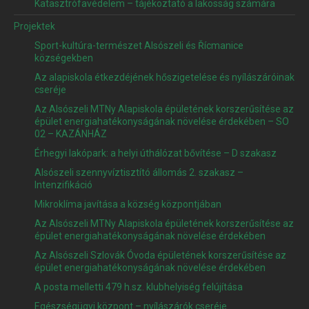
Katasztrófavédelem – tájékoztató a lakosság számára
Projektek
Sport-kultúra-természet Alsószeli és Řícmanice
községekben
Az alapiskola étkezdéjének hőszigetelése és nyílászáróinak
cseréje
Az Alsószeli MTNy Alapiskola épületének korszerűsítése az
épület energiahatékonyságának növelése érdekében – SO
02 – KAZÁNHÁZ
Érhegyi lakópark: a helyi úthálózat bővítése – D szakasz
Alsószeli szennyvíztisztító állomás 2. szakasz –
Intenzifikáció
Mikroklíma javítása a község központjában
Az Alsószeli MTNy Alapiskola épületének korszerűsítése az
épület energiahatékonyságának növelése érdekében
Az Alsószeli Szlovák Óvoda épületének korszerűsítése az
épület energiahatékonyságának növelése érdekében
A posta melletti 479 h.sz. klubhelyiség felújítása
Egészségügyi központ – nyílászárók cseréje