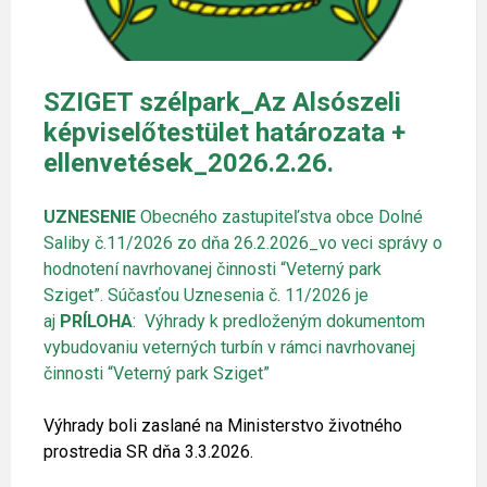
SZIGET szélpark_Az Alsószeli
képviselőtestület határozata +
ellenvetések_2026.2.26.
UZNESENIE
Obecného zastupiteľstva obce Dolné
Saliby č.11/2026 zo dňa 26.2.2026_vo veci správy o
hodnotení navrhovanej činnosti “Veterný park
Sziget”. Súčasťou Uznesenia č. 11/2026 je
aj
PRÍLOHA
:
Výhrady k predloženým dokumentom
vybudovaniu veterných turbín v rámci navrhovanej
činnosti “Veterný park Sziget”
Výhrady boli zaslané na Ministerstvo životného
prostredia SR dňa 3.3.2026.