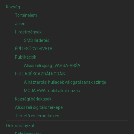
Község
Történelem
Jelen
Hirdetmények
SMS hirdetés
ÉPÍTÉSÜGYI HIVATAL
Publikációk
Alsószeli újság_VARSA-VRŠA
HULLADÉKGAZDÁLKODÁS
A háztartási hulladék válogatásának szintje
MOJA EWA mobil alkalmazás
Községi bérlakások
Alsószeli digitális térképe
Temető és temetkezés
Önkormányzat