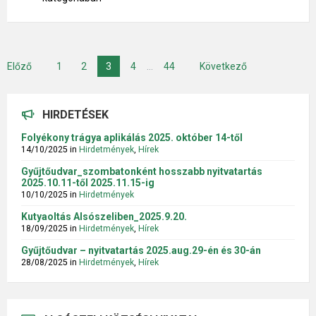
Bejegyzés
Előző
1
2
3
4
…
44
Következő
navigáció
HIRDETÉSEK
Folyékony trágya aplikálás 2025. október 14-től
14/10/2025
in
Hirdetmények
,
Hírek
Gyűjtőudvar_szombatonként hosszabb nyitvatartás
2025.10.11-től 2025.11.15-ig
10/10/2025
in
Hirdetmények
Kutyaoltás Alsószeliben_2025.9.20.
18/09/2025
in
Hirdetmények
,
Hírek
Gyűjtőudvar – nyitvatartás 2025.aug.29-én és 30-án
28/08/2025
in
Hirdetmények
,
Hírek