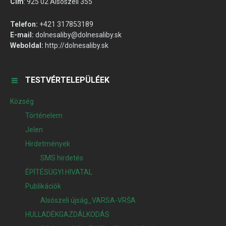
Cím
:
925 02 Alsószeli 355
Telefon:
+421 317853189
E-mail:
dolnesaliby@dolnesaliby.sk
Weboldal:
http://dolnesaliby.sk
TESTVÉRTELEPÜLÉEK
Község
Történelem
Jelen
Hirdetmények
SMS hirdetés
ÉPÍTÉSÜGYI HIVATAL
Publikációk
Alsószeli újság_VARSA-VRŠA
HULLADÉKGAZDÁLKODÁS