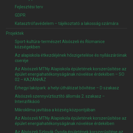
Fejlesztési terv
GDPR
Katasztrófavédelem – tájékoztató a lakosság számára
Projektek
Sport-kultúra-természet Alsószeli és Řícmanice
községekben
Az alapiskola étkezdéjének hőszigetelése és nyílászáróinak
cseréje
Az Alsószeli MTNy Alapiskola épületének korszerűsítése az
épület energiahatékonyságának növelése érdekében – SO
02 – KAZÁNHÁZ
Érhegyi lakópark: a helyi úthálózat bővítése – D szakasz
Alsószeli szennyvíztisztító állomás 2. szakasz –
Intenzifikáció
Mikroklíma javítása a község központjában
Az Alsószeli MTNy Alapiskola épületének korszerűsítése az
épület energiahatékonyságának növelése érdekében
Az Alsószeli Szlovák Óvoda épületének korszerűsítése az