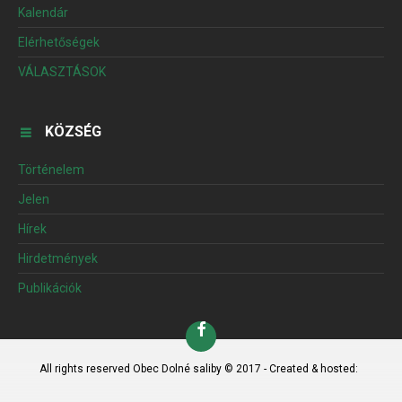
Kalendár
Elérhetőségek
VÁLASZTÁSOK
KÖZSÉG
Történelem
Jelen
Hírek
Hirdetmények
Publikációk
All rights reserved Obec Dolné saliby © 2017 - Created & hosted: