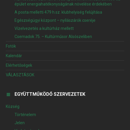
épület energiahatékonyságának növelése érdekében
A posta melletti 479 h.sz. klubhelyiség felújítása
Egészségügyi központ – nyílászárók cseréje
Vízelvezetés a kultúrház mellett
Csemadok 75. – Kultúrműsor Alsószeliben
Fotók
Kalendár
Elérhetőségek
VÁLASZTÁSOK
EGYÜTTMŰKÖDŐ SZERVEZETEK
Község
Történelem
Jelen