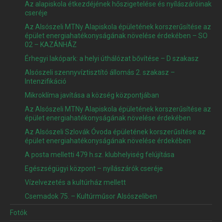
Az alapiskola étkezdéjének hőszigetelése és nyílászáróinak
cseréje
Az Alsószeli MTNy Alapiskola épületének korszerűsítése az
épület energiahatékonyságának növelése érdekében – SO
02 – KAZÁNHÁZ
Érhegyi lakópark: a helyi úthálózat bővítése – D szakasz
Alsószeli szennyvíztisztító állomás 2. szakasz –
Intenzifikáció
Mikroklíma javítása a község központjában
Az Alsószeli MTNy Alapiskola épületének korszerűsítése az
épület energiahatékonyságának növelése érdekében
Az Alsószeli Szlovák Óvoda épületének korszerűsítése az
épület energiahatékonyságának növelése érdekében
A posta melletti 479 h.sz. klubhelyiség felújítása
Egészségügyi központ – nyílászárók cseréje
Vízelvezetés a kultúrház mellett
Csemadok 75. – Kultúrműsor Alsószeliben
Fotók