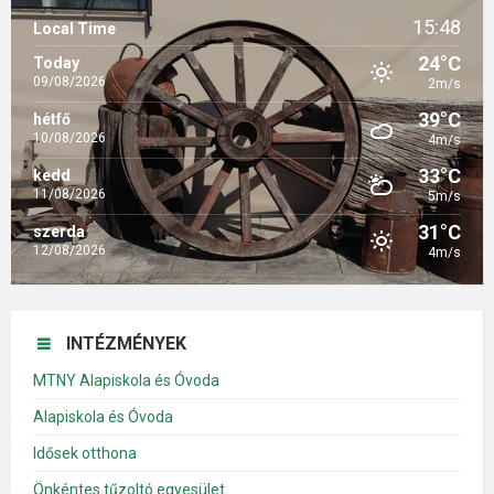
15:48
Local Time
24°C
Today
09/08/2026
2m/s
39°C
hétfő
10/08/2026
4m/s
33°C
kedd
11/08/2026
5m/s
31°C
szerda
12/08/2026
4m/s
INTÉZMÉNYEK
MTNY Alapiskola és Óvoda
Alapiskola és Óvoda
Idősek otthona
Önkéntes tűzoltó egyesület