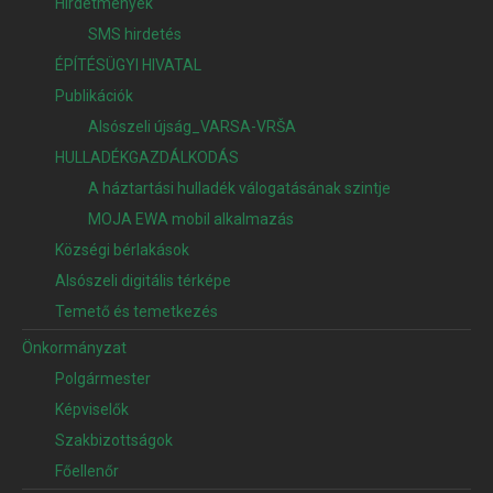
Hirdetmények
SMS hirdetés
ÉPÍTÉSÜGYI HIVATAL
Publikációk
Alsószeli újság_VARSA-VRŠA
HULLADÉKGAZDÁLKODÁS
A háztartási hulladék válogatásának szintje
MOJA EWA mobil alkalmazás
Községi bérlakások
Alsószeli digitális térképe
Temető és temetkezés
Önkormányzat
Polgármester
Képviselők
Szakbizottságok
Főellenőr