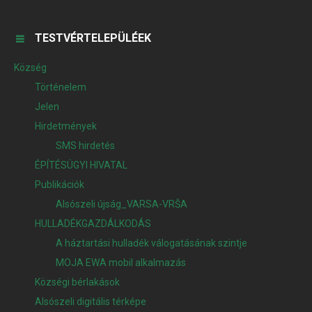
TESTVÉRTELEPÜLÉEK
Község
Történelem
Jelen
Hirdetmények
SMS hirdetés
ÉPÍTÉSÜGYI HIVATAL
Publikációk
Alsószeli újság_VARSA-VRŠA
HULLADÉKGAZDÁLKODÁS
A háztartási hulladék válogatásának szintje
MOJA EWA mobil alkalmazás
Községi bérlakások
Alsószeli digitális térképe