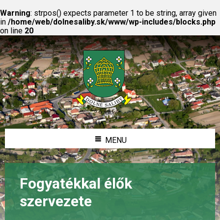
Warning
: strpos() expects parameter 1 to be string, array given
in
/home/web/dolnesaliby.sk/www/wp-includes/blocks.php
on line
20
MENU
Fogyatékkal élők
szervezete