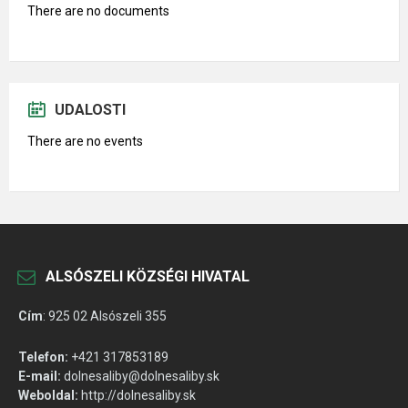
There are no documents
UDALOSTI
There are no events
ALSÓSZELI KÖZSÉGI HIVATAL
Cím
:
925 02 Alsószeli 355
Telefon:
+421 317853189
E-mail:
dolnesaliby@dolnesaliby.sk
Weboldal:
http://dolnesaliby.sk