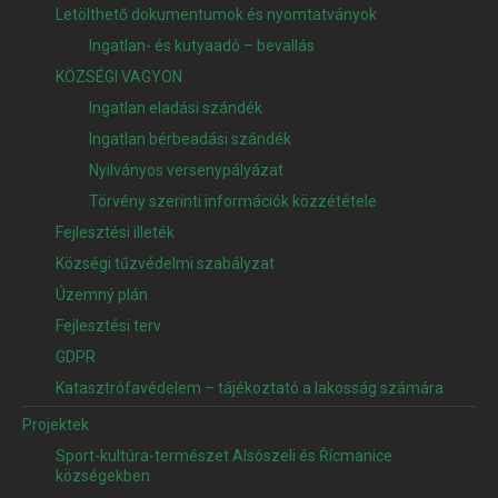
Letölthető dokumentumok és nyomtatványok
Ingatlan- és kutyaadó – bevallás
KÖZSÉGI VAGYON
Ingatlan eladási szándék
Ingatlan bérbeadási szándék
Nyilványos versenypályázat
Törvény szerinti információk közzététele
Fejlesztési illeték
Községi tűzvédelmi szabályzat
Územný plán
Fejlesztési terv
GDPR
Katasztrófavédelem – tájékoztató a lakosság számára
Projektek
Sport-kultúra-természet Alsószeli és Řícmanice
községekben