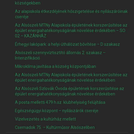
községekben
Az alapiskola étkezdéjének hőszigetelése és nyílászáróinak
cseréje
Az Alsószeli MTNy Alapiskola épületének korszerűsítése az
épület energiahatékonyságának növelése érdekében – SO
02 – KAZÁNHÁZ
Érhegyi lakópark: a helyi úthálózat bővítése – D szakasz
Alsószeli szennyvíztisztító állomás 2. szakasz –
Intenzifikáció
Mikroklíma javítása a község központjában
Az Alsószeli MTNy Alapiskola épületének korszerűsítése az
épület energiahatékonyságának növelése érdekében
Az Alsószeli Szlovák Óvoda épületének korszerűsítése az
épület energiahatékonyságának növelése érdekében
A posta melletti 479 h.sz. klubhelyiség felújítása
Egészségügyi központ – nyílászárók cseréje
Vízelvezetés a kultúrház mellett
Csemadok 75. – Kultúrműsor Alsószeliben