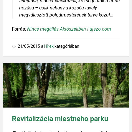
felújítása, piactér kialakítása, községi utak rendbe
hozása – csak néhány a község tavaly
megválasztott polgármesterének terve közül…
Forrás:
Nincs megállás Alsószeliben | ujszo.com
21/05/2015
a
Hírek
kategóriában
Revitalizácia miestneho parku