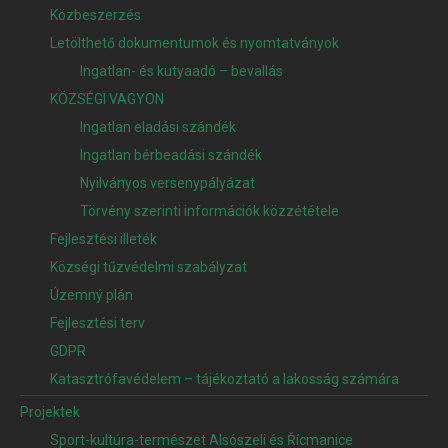
Közbeszerzés
Letölthető dokumentumok és nyomtatványok
Ingatlan- és kutyaadó – bevallás
KÖZSÉGI VAGYON
Ingatlan eladási szándék
Ingatlan bérbeadási szándék
Nyilványos versenypályázat
Törvény szerinti információk közzététele
Fejlesztési illeték
Községi tűzvédelmi szabályzat
Územný plán
Fejlesztési terv
GDPR
Katasztrófavédelem – tájékoztató a lakosság számára
Projektek
Sport-kultúra-természet Alsószeli és Řícmanice