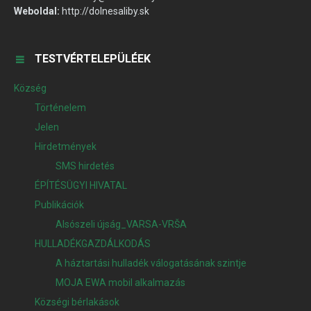
Weboldal:
http://dolnesaliby.sk
TESTVÉRTELEPÜLÉEK
Község
Történelem
Jelen
Hirdetmények
SMS hirdetés
ÉPÍTÉSÜGYI HIVATAL
Publikációk
Alsószeli újság_VARSA-VRŠA
HULLADÉKGAZDÁLKODÁS
A háztartási hulladék válogatásának szintje
MOJA EWA mobil alkalmazás
Községi bérlakások