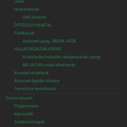
Jelen
Hirdetmények
SMS hirdetés
ÉPÍTÉSÜGYI HIVATAL
Publikációk
Alsószeli újság_VARSA-VRŠA
HULLADÉKGAZDÁLKODÁS
A háztartási hulladék válogatásának szintje
MOJA EWA mobil alkalmazás
Községi bérlakások
Alsószeli digitális térképe
Temető és temetkezés
Önkormányzat
Polgármester
Képviselők
Szakbizottságok