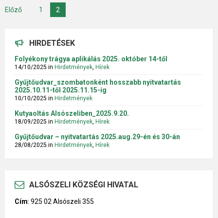
Bejegyzés
Előző
1
2
navigáció
HIRDETÉSEK
Folyékony trágya aplikálás 2025. október 14-től
14/10/2025
in
Hirdetmények
,
Hírek
Gyűjtőudvar_szombatonként hosszabb nyitvatartás
2025.10.11-től 2025.11.15-ig
10/10/2025
in
Hirdetmények
Kutyaoltás Alsószeliben_2025.9.20.
18/09/2025
in
Hirdetmények
,
Hírek
Gyűjtőudvar – nyitvatartás 2025.aug.29-én és 30-án
28/08/2025
in
Hirdetmények
,
Hírek
ALSÓSZELI KÖZSÉGI HIVATAL
Cím
:
925 02 Alsószeli 355