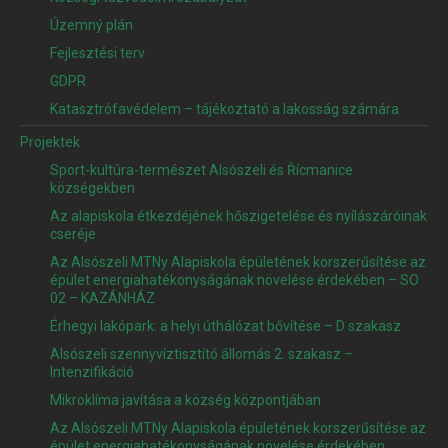
Územný plán
Fejlesztési terv
GDPR
Katasztrófavédelem – tájékoztató a lakosság számára
Projektek
Sport-kultúra-természet Alsószeli és Řícmanice
községekben
Az alapiskola étkezdéjének hőszigetelése és nyílászáróinak
cseréje
Az Alsószeli MTNy Alapiskola épületének korszerűsítése az
épület energiahatékonyságának növelése érdekében – SO
02 – KAZÁNHÁZ
Érhegyi lakópark: a helyi úthálózat bővítése – D szakasz
Alsószeli szennyvíztisztító állomás 2. szakasz –
Intenzifikáció
Mikroklíma javítása a község központjában
Az Alsószeli MTNy Alapiskola épületének korszerűsítése az
épület energiahatékonyságának növelése érdekében