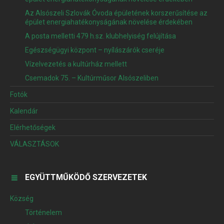
Az Alsószeli Szlovák Óvoda épületének korszerűsítése az
épület energiahatékonyságának növelése érdekében
A posta melletti 479 h.sz. klubhelyiség felújítása
Egészségügyi központ – nyílászárók cseréje
Vízelvezetés a kultúrház mellett
Csemadok 75. – Kultúrműsor Alsószeliben
Fotók
Kalendár
Elérhetőségek
VÁLASZTÁSOK
EGYÜTTMŰKÖDŐ SZERVEZETEK
Község
Történelem