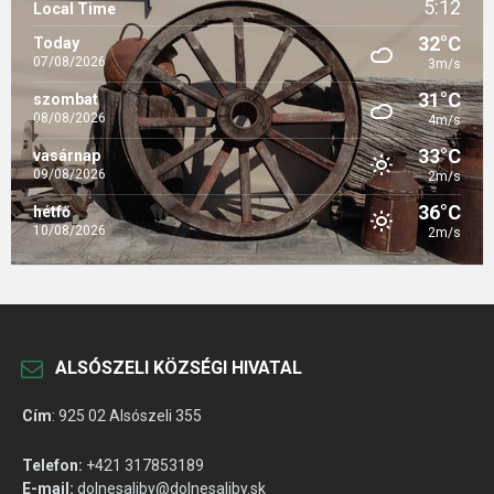
5:12
Local Time
32°C
Today
07/08/2026
3m/s
31°C
szombat
08/08/2026
4m/s
33°C
vasárnap
09/08/2026
2m/s
36°C
hétfő
10/08/2026
2m/s
ALSÓSZELI KÖZSÉGI HIVATAL
Cím
:
925 02 Alsószeli 355
Telefon:
+421 317853189
E-mail:
dolnesaliby@dolnesaliby.sk