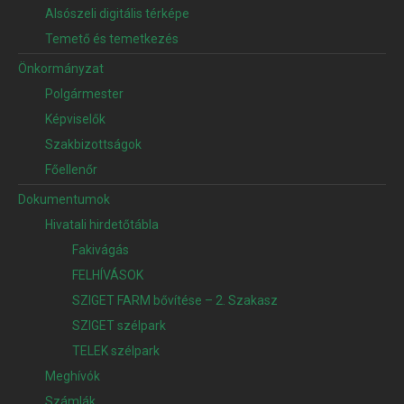
Alsószeli digitális térképe
Temető és temetkezés
Önkormányzat
Polgármester
Képviselők
Szakbizottságok
Főellenőr
Dokumentumok
Hivatali hirdetőtábla
Fakivágás
FELHÍVÁSOK
SZIGET FARM bővítése – 2. Szakasz
SZIGET szélpark
TELEK szélpark
Meghívók
Számlák