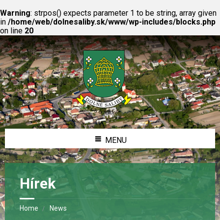
Warning
: strpos() expects parameter 1 to be string, array given
in
/home/web/dolnesaliby.sk/www/wp-includes/blocks.php
on line
20
MENU
Hírek
Home
News