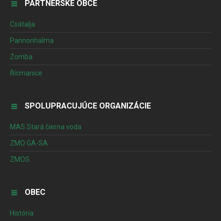
PARTNERSKÉ OBCE
Csátalja
Pannonhalma
Zomba
Řícmanice
SPOLUPRACUJÚCE ORGANIZÁCIE
MAS Stará čierna voda
ZMO GA-SA
ZMOS
OBEC
História