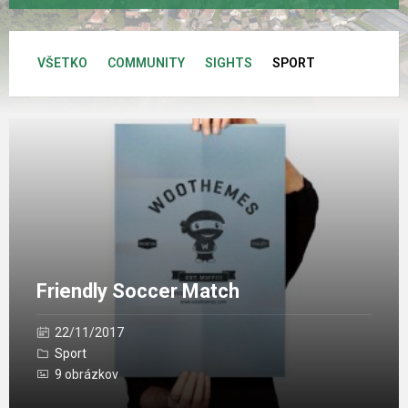
Kategórie:
VŠETKO
COMMUNITY
SIGHTS
SPORT
Otvoriť
galériu
Friendly Soccer Match
22/11/2017
Sport
9 obrázkov