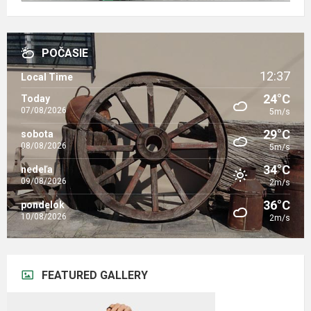
POČASIE
12:37
Local Time
24°C
Today
07/08/2026
5m/s
29°C
sobota
08/08/2026
5m/s
34°C
nedeľa
09/08/2026
2m/s
36°C
pondelok
10/08/2026
2m/s
FEATURED GALLERY