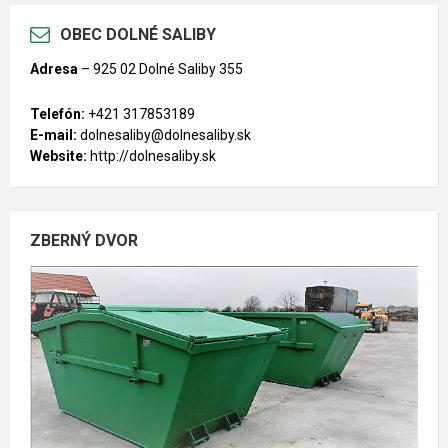
OBEC DOLNÉ SALIBY
Adresa
–
925 02 Dolné Saliby 355
Telefón:
+421 317853189
E-mail:
dolnesaliby@dolnesaliby.sk
Website:
http://dolnesaliby.sk
ZBERNÝ DVOR