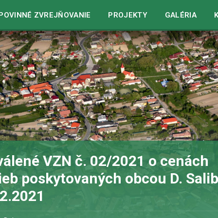
in
/home/web/dolnesaliby.sk/www/wp-includes/blocks.php
o
POVINNÉ ZVREJŇOVANIE
PROJEKTY
GALÉRIA
álené VZN č. 02/2021 o cenách
ieb poskytovaných obcou D. Salib
12.2021