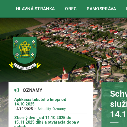
Warning
: strpos() expects parameter 1 to be string, array given 
HLAVNÁ STRÁNKA
OBEC
SAMOSPRÁVA
OZNAMY
Schv
Aplikácia tekutého hnoja od
služ
14.10.2025
14/10/2025
in
Aktuality
,
Oznamy
14.
Zberný dvor_od 11.10.2025 do
15.11.2025 dlhšia otváracia doba v
sobotu