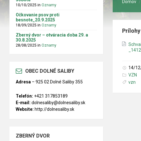
Domov
10/10/2025
in
Oznamy
Očkovanie psov proti
besnote_20.9.2025
18/09/2025
in
Oznamy
Prílohy
Zberný dvor – otváracia doba 29. a
30.8.2025
Schva
28/08/2025
in
Oznamy
_1412
14/12
OBEC DOLNÉ SALIBY
Kategó
VZN
Značky
Adresa
–
925 02 Dolné Saliby 355
vzn
Telefón:
+421 317853189
E-mail:
dolnesaliby@dolnesaliby.sk
Website:
http://dolnesaliby.sk
ZBERNÝ DVOR