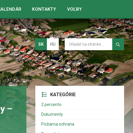
n line
20
KALENDÁR
KONTAKTY
VOĽBY
Vybrať
SK
HU
jazyk:
KATEGÓRIE
2 percento
y –
Dokumenty
Požiarna ochrana