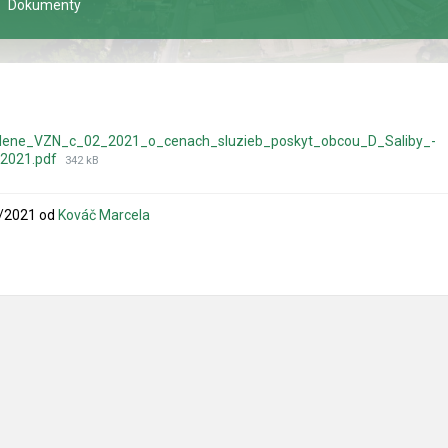
Dokumenty
lene_VZN_c_02_2021_o_cenach_sluzieb_poskyt_obcou_D_Saliby_-
2021.pdf
342 kB
/2021
od
Kováč Marcela
rie:
: