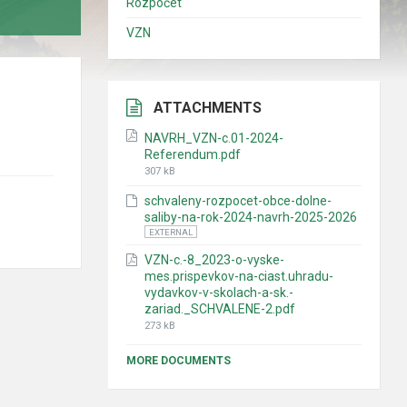
Rozpočet
VZN
ATTACHMENTS
NAVRH_VZN-c.01-2024-
Referendum.pdf
307 kB
schvaleny-rozpocet-obce-dolne-
saliby-na-rok-2024-navrh-2025-2026
EXTERNAL
VZN-c.-8_2023-o-vyske-
mes.prispevkov-na-ciast.uhradu-
vydavkov-v-skolach-a-sk.-
zariad._SCHVALENE-2.pdf
273 kB
MORE DOCUMENTS