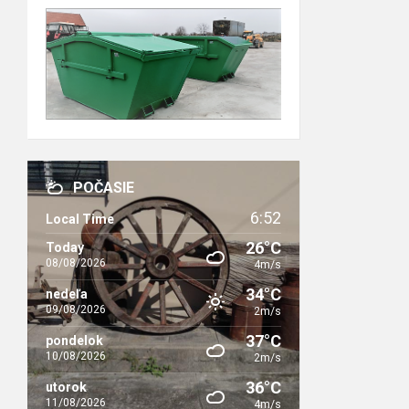
POČASIE
6:52
Local Time
26°C
Today
08/08/2026
4m/s
34°C
nedeľa
09/08/2026
2m/s
37°C
pondelok
10/08/2026
2m/s
36°C
utorok
11/08/2026
4m/s