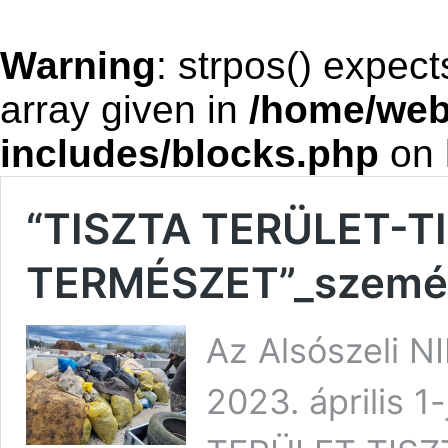
Warning
: strpos() expect
array given in
/home/web
includes/blocks.php
on 
“TISZTA TERÜLET-T
TERMÉSZET”_szemétg
Az Alsószeli N
2023. április 1