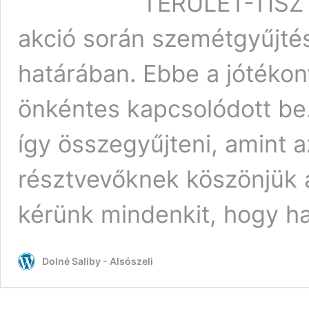
TERÜLET-TISZ
akció során szemétgyűjtés
határában. Ebbe a jótéko
önkéntes kapcsolódott be.
így összegyűjteni, amint a
résztvevőknek köszönjük a
kérünk mindenkit, hogy ha
Dolné Saliby - Alsószeli